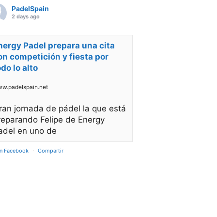
PadelSpain
2 days ago
nergy Padel prepara una cita
on competición y fiesta por
odo lo alto
w.padelspain.net
ran jornada de pádel la que está
reparando Felipe de Energy
adel en uno de
en Facebook
·
Compartir