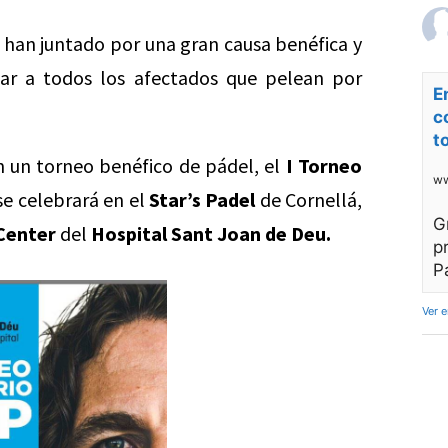
 han juntado por una gran causa benéfica y
ar a todos los afectados que pelean por
E
c
t
 un torneo benéfico de pádel, el
I Torneo
ww
 se celebrará en el
Star’s Padel
de Cornellá,
G
Center
del
Hospital Sant Joan de Deu.
p
P
Ver 