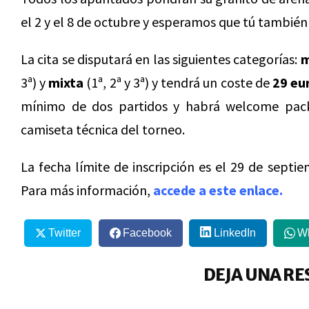
el 2 y el 8 de octubre y esperamos que tú también
La cita se disputará en las siguientes categorías:
m
3ª) y
mixta
(1ª, 2ª y 3ª) y tendrá un coste de
29 eu
mínimo de dos partidos y habrá welcome pack
camiseta técnica del torneo.
La fecha límite de inscripción es el 29 de septie
Para más información,
accede a este enlace.
Twitter
Facebook
LinkedIn
W
DEJA UNA RE