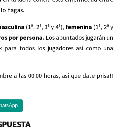
 lo hagas.
asculina
(1ª, 2ª, 3ª y 4ª),
femenina
(1ª, 2ª y
ros por persona.
Los apuntados jugarán un
 para todos los jugadores así como una
mbre a las 00:00 horas, así que date prisa!!
hatsApp
SPUESTA