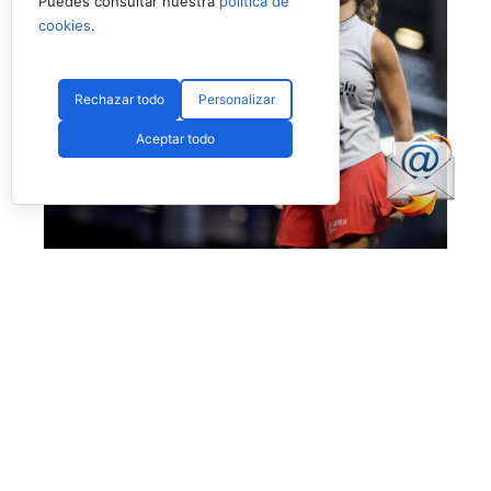
Puedes consultar nuestra
política de
cookies
.
Rechazar todo
Personalizar
Aceptar todo
No fue el día de Salazar en Londres (Premier Padel)
Más allá de esta polémica, que esperamos no
vuelva a ocurrir, el día nos dejó también la
enorme victoria de
Bea Caldera
y
Carmen
Goenaga
ante unas desdibujadas y casi
desaparecidas
Aranza Osoro
y
Alejandra
Salazar,
quienes estuvieron muy por debajo del
nivel que suelen mostrar. Las dos españolas les