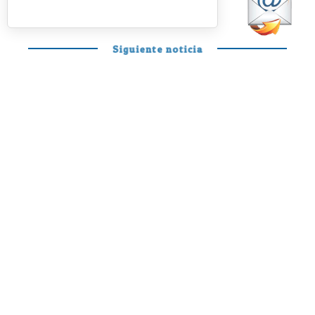
Siguiente noticia
PÁDEL PROFESIONAL
Otro día en la
oficina de Mariano
y Curro para
disfrutar y soñar
Siguen quemando etapas a marchas forzadas y
parece que por fin quitándose las caretas y
demostrando todo el pádel que llevan dentro