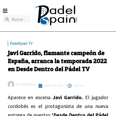
PadelSpain TV
Javi Garrido, flamante campeón de
España, arranca la temporada 2022
en Desde Dentro del Pádel TV
por
Redaccion
enero 23, 2022
9:00 am
Aparece en escena
Javi Garrido.
El jugador
cordobés es el protagonista de una nueva
entrega de nuestro
‘Desde Dentro del Pádel