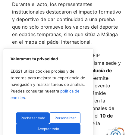
Durante el acto, los representantes
institucionales destacaron el impacto formativo
y deportivo de dar continuidad a una prueba
que no solo promueve los valores del deporte
en edades tempranas, sino que sitúa a Málaga
en el mapa del pádel internacional.
De forma paralela al desarrollo del FIP
Valoramos tu privacidad
Promises, la FAP organizará en la misma sede y
fechas los
Internacionales de Andalucía de
EDS21 utiliza cookies propias y de
Menores 2026
. Esta cita paralela permite
terceros para mejorar tu experiencia de
navegación y realizar tareas de análisis.
incorporar la categoría
benjamín
al evento
Puedes consultar nuestra
política de
global, completando así toda la pirámide
cookies
.
formativa.
El plazo para registrarse en la
categoría benjamín de los Internacionales de
Andalucía permanece abierto hasta el
10 de
Rechazar todo
Personalizar
agosto
a través de la web oficial de la
Aceptar todo
Federación.