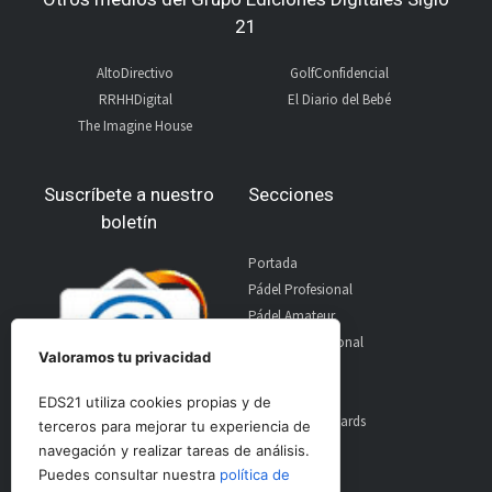
21
AltoDirectivo
GolfConfidencial
RRHHDigital
El Diario del Bebé
The Imagine House
Suscríbete a nuestro
Secciones
boletín
Portada
Pádel Profesional
Pádel Amateur
Pádel Internacional
Valoramos tu privacidad
Entrevistas
Material
EDS21 utiliza cookies propias y de
World Padel Awards
terceros para mejorar tu experiencia de
Contacto
navegación y realizar tareas de análisis.
Publicidad
Puedes consultar nuestra
política de