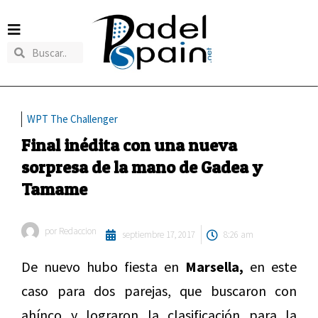
WPT The Challenger
Final inédita con una nueva
sorpresa de la mano de Gadea y
Tamame
por
Redaccion
septiembre 17, 2017
8:26 am
De nuevo hubo fiesta en
Marsella,
en este
caso para dos parejas, que buscaron con
ahínco y lograron la clasificación para la