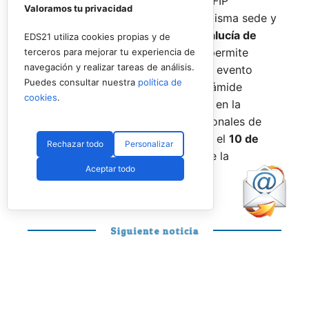
De forma paralela al desarrollo del FIP
Valoramos tu privacidad
Promises, la FAP organizará en la misma sede y
fechas los
Internacionales de Andalucía de
EDS21 utiliza cookies propias y de
Menores 2026
. Esta cita paralela permite
terceros para mejorar tu experiencia de
navegación y realizar tareas de análisis.
incorporar la categoría
benjamín
al evento
Puedes consultar nuestra
política de
global, completando así toda la pirámide
cookies
.
formativa.
El plazo para registrarse en la
categoría benjamín de los Internacionales de
Andalucía permanece abierto hasta el
10 de
Rechazar todo
Personalizar
agosto
a través de la web oficial de la
Aceptar todo
Federación.
Siguiente noticia
PÁDEL PROFESIONAL