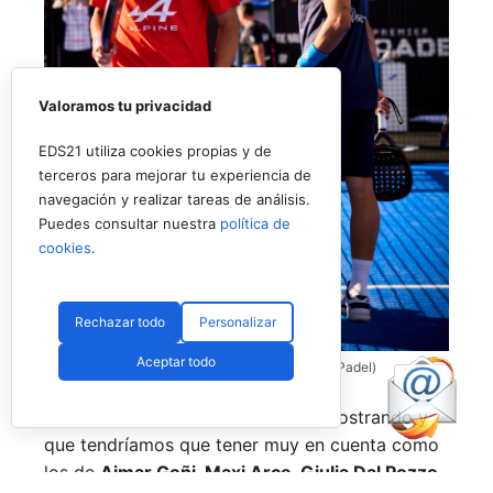
Valoramos tu privacidad
EDS21 utiliza cookies propias y de
terceros para mejorar tu experiencia de
navegación y realizar tareas de análisis.
Puedes consultar nuestra
política de
cookies
.
Rechazar todo
Personalizar
Aceptar todo
Coello y Galán, dos rivales fantásticos (Premier Padel)
Nombres propios que se han ido mostrando y
que tendríamos que tener muy en cuenta como
los de
Aimar Goñi, Maxi Arce, Giulia Dal Pozzo,