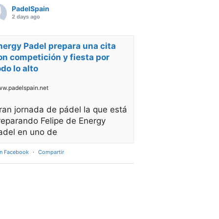
PadelSpain
2 days ago
nergy Padel prepara una cita
on competición y fiesta por
odo lo alto
w.padelspain.net
ran jornada de pádel la que está
reparando Felipe de Energy
adel en uno de
en Facebook
·
Compartir