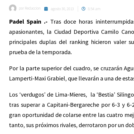
por
Redaccion
agosto 30, 2013
8:54 am
Padel Spain .-
Tras doce horas ininterrumpida
apasionantes, la Ciudad Deportiva Camilo Cano 
principales duplas del ranking hicieron valer s
prueba de la temporada.
Por la parte superior del cuadro, se cruzarán Ag
Lamperti-Maxi Grabiel, que llevarán a una de estas
Los ‘verdugos’ de Lima-Mieres, la ‘Bestia’ Silin
tras superar a Capitani-Bergareche por 6-3 y 6-2
gran oportunidad de colarse entre las cuatro mej
tanto, sus próximos rivales, derrotaron por un do