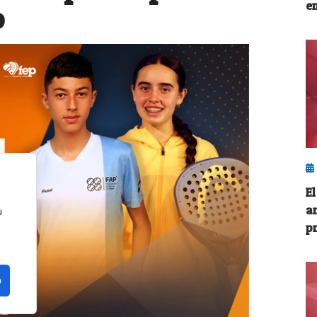
e
o
E
a
u
pr
o