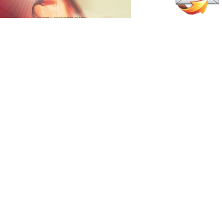
abril 30, 2026
l Adidas Padel Tour acelera en
ayo con paradas en Europa y
éxico
Pádel Amateur
junio 28, 2026