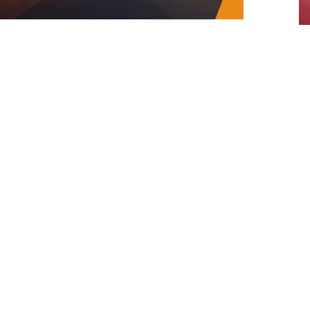
n la provincia de Málaga. La localidad de
a edición del FIP Promises Diputación de
E
ados del circuito de menores de la
Federación
m
liega en cuatro continentes.
M
AP)
con el patrocinio y colaboración de la
 de la Torre
, la prueba apuntala la apuesta de
ase y la proyección internacional de la región
ivos.
ortistas de 9 países
edor de 350 jóvenes deportistas
Gran Bretaña,
México,
Italia,
Portugal,