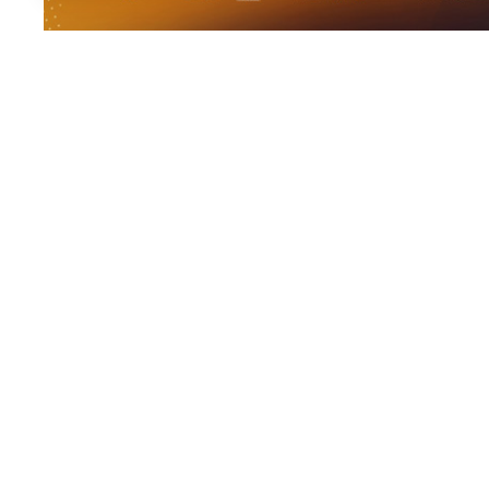
El pádel base internacional vuelve a fijar su mirada e
Alhaurín de la Torre
se prepara para albergar la
sext
Málaga
, uno de los torneos más longevos y consolid
Internacional de Pádel (FIP)
, cuya estructura se desp
Organizado por la
Federación Andaluza de Pádel (F
Diputación de Málaga
y el
Ayuntamiento de Alhaurín
las instituciones locales por el fomento del deporte b
como referente en la organización de eventos deport
Una vitrina internacional: 350 dep
La competición contará con la participación de
alred
procedentes de nueve naciones:
España,
Dinamarca,
Argentina,
Rumanía y
Francia.