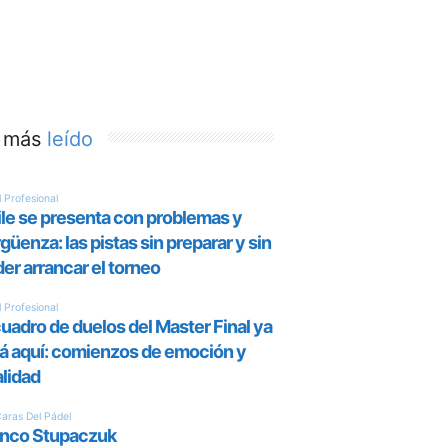
 más
leído