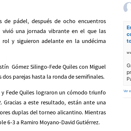
s de pádel, después de ocho encuentros
E
vivió una jornada vibrante en el que las
c
u rol y siguieron adelante en la undécima
t
ww
G
ustín Gómez Silingo-Fede Quiles con Miguel
p
 dos parejas hasta la ronda de semifinales.
P
go y Fede Quiles lograron un cómodo triunfo
Ver 
. Gracias a este resultado, están ante una
ores duplas del torneo alicantino. Mientras
ble 6-3 a Ramiro Moyano-David Gutiérrez.