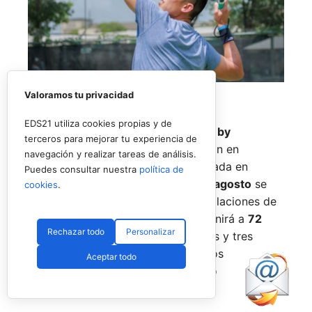
Valoramos tu privacidad
EDS21 utiliza cookies propias y de
El
Rafa Nadal Academy Padel Tour by
terceros para mejorar tu experiencia de
Playtomic
cerrará su primera edición en
navegación y realizar tareas de análisis.
Estados Unidos con una última parada en
Puedes consultar nuestra
política de
Nueva York
, donde del
14 al 16 de agosto
se
cookies
.
disputará el torneo final en las instalaciones de
Reserve Hudson Yards
. La cita reunirá a
72
Rechazar todo
Personalizar
jugadores
, repartidos en 36 parejas y tres
categorías, para decidir a los últimos
Aceptar todo
campeones del circuito en territorio
estadounidense.