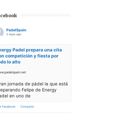
acebook
PadelSpain
2 days ago
nergy Padel prepara una cita
on competición y fiesta por
odo lo alto
w.padelspain.net
ran jornada de pádel la que está
reparando Felipe de Energy
adel en uno de
en Facebook
·
Compartir