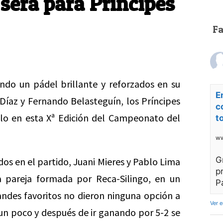
 será para Príncipes
F
do un pádel brillante y reforzados en su
E
Díaz y Fernando Belasteguín, los Príncipes
c
tulo en esta Xª Edición del Campeonato del
t
ww
G
s en el partido, Juani Mieres y Pablo Lima
p
a pareja formada por Reca-Silingo, en un
P
andes favoritos no dieron ninguna opción a
Ver 
n un poco y después de ir ganando por 5-2 se