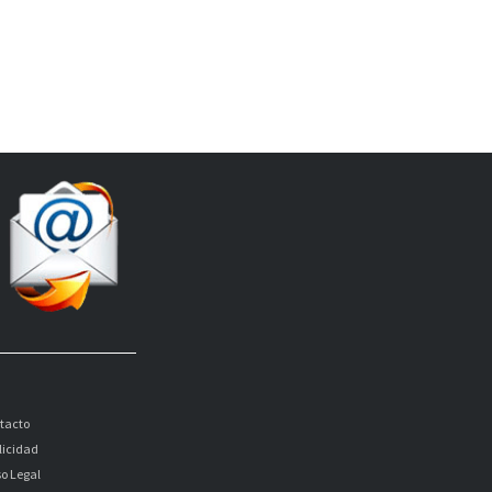
tacto
licidad
so Legal