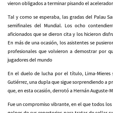
vieron obligados a terminar pisando el acelerador p
Tal y como se esperaba, las gradas del Palau San
semifinales del Mundial. Los ocho contendie
aficionados que se dieron cita y los hicieron disf
En más de una ocasión, los asistentes se pusiero
profesionales que volvieron a demostrar por q
jugadores del mundo
En el duelo de lucha por el título, Lima-Mieres
Gutiérrez, una dupla que sigue sorprendiendo a p
que, en esta ocasión, derrotó a Hernán Auguste-Mat
Fue un compromiso vibrante, en el que todos los 
golpes de sus repertorios para tratar de sellar s