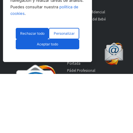
navegación y realizar tareas de análisis.
Puedes consultar nuestra
política de
AltoDirectivo
GolfConfidencial
cookies
.
RRHHDigital
El Diario del Bebé
The Imagine House
Rechazar todo
Personalizar
Suscríbete a nuestro
Secciones
Aceptar todo
boletín
Portada
Pádel Profesional
Pádel Amateur
Pádel Internacional
Entrevistas
Material
World Padel Awards
Contacto
Publicidad
Aviso Legal