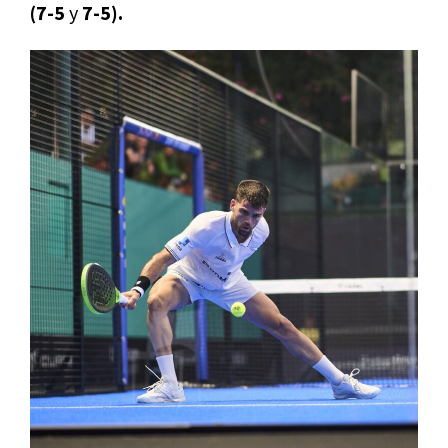
(7-5
y
7-5).