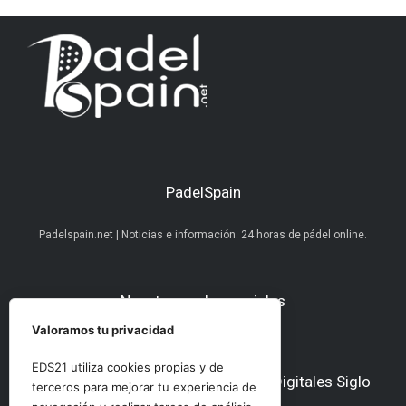
PadelSpain
Padelspain.net | Noticias e información. 24 horas de pádel online.
Nuestras redes sociales
Valoramos tu privacidad
EDS21 utiliza cookies propias y de
Otros medios del Grupo Ediciones Digitales Siglo
terceros para mejorar tu experiencia de
21