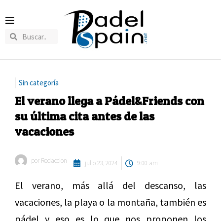
Sin categoría
El verano llega a Pádel&Friends con
su última cita antes de las
vacaciones
por
Redaccion
julio 23, 2024
9:00 am
El verano, más allá del descanso, las
vacaciones, la playa o la montaña, también es
pádel y eso es lo que nos proponen los