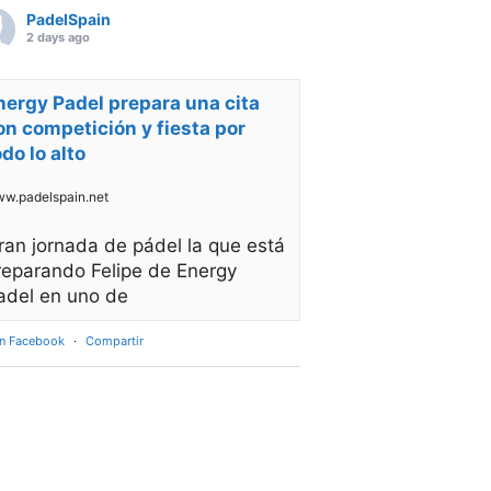
PadelSpain
2 days ago
nergy Padel prepara una cita
on competición y fiesta por
odo lo alto
w.padelspain.net
ran jornada de pádel la que está
reparando Felipe de Energy
adel en uno de
en Facebook
·
Compartir