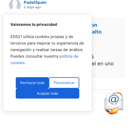
PadelSpain
2 days ago
Energy Padel prepara una cita con
Valoramos tu privacidad
competición y fiesta por todo lo alto
EDS21 utiliza cookies propias y de
terceros para mejorar tu experiencia de
www.padelspain.net
navegación y realizar tareas de análisis.
Gran jornada de pádel la que está
Puedes consultar nuestra
política de
cookies
.
preparando Felipe de Energy Padel en uno
de
Ver en Facebook
·
Compartir
Rechazar todo
Personalizar
Aceptar todo