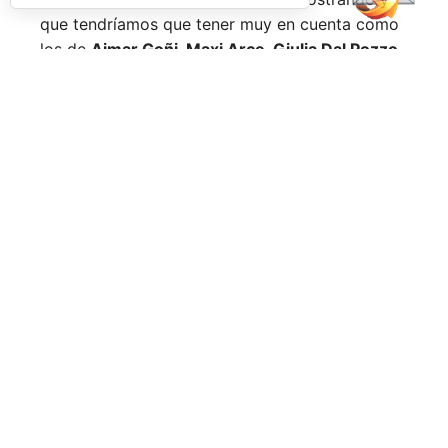
que tendríamos que tener muy en cuenta como
los de
Aimar Goñi, Maxi Arce, Giulia Dal Pozzo,
más recientemente
Javi Leal
y
Fran Guerrero
y
otros como los de
Miguel Lamperti
o
Alejandra
Salazar,
a los que siempre recordaremos, y que
están en su etapa más «disfrutona» del pádel,
pensando más en vivir cada partido al máximo
que en los puntos o los títulos.
No por ello hemos de olvidarnos de
Arturo
Coello
y
Agustín Tapia,
que rigen con mano de
hierro el circuito pero que tienen en
Ale Galán
y
en
Fede Chingotto
a dos competidores
sublimes. Dos parejas llamadas a marcar una
época por lo difícil que es jugarles (no digamos
ya ganarles) y que cuando están en su pico de
forma, son una delicia y que, precisamente por
esa rivalidad que tienen, se obligan a mejorar