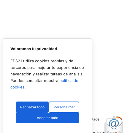
Valoramos tu privacidad
EDS21 utiliza cookies propias y de
terceros para mejorar tu experiencia de
navegación y realizar tareas de análisis.
Puedes consultar nuestra
política de
cookies
.
Rechazar todo
Personalizar
Aceptar todo
Coello y Galán, dos rivales fantásticos (Premier Padel)
Nombres propios que se han ido mostrando y