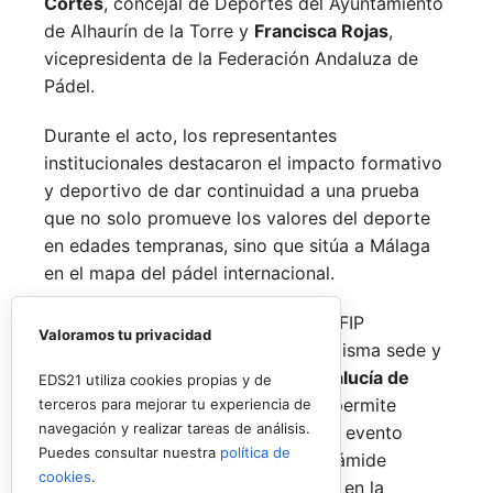
Cortés
, concejal de Deportes del Ayuntamiento
de Alhaurín de la Torre y
Francisca Rojas
,
vicepresidenta de la Federación Andaluza de
Pádel.
Durante el acto, los representantes
institucionales destacaron el impacto formativo
y deportivo de dar continuidad a una prueba
que no solo promueve los valores del deporte
en edades tempranas, sino que sitúa a Málaga
en el mapa del pádel internacional.
De forma paralela al desarrollo del FIP
Valoramos tu privacidad
Promises, la FAP organizará en la misma sede y
fechas los
Internacionales de Andalucía de
EDS21 utiliza cookies propias y de
Menores 2026
. Esta cita paralela permite
terceros para mejorar tu experiencia de
navegación y realizar tareas de análisis.
incorporar la categoría
benjamín
al evento
Puedes consultar nuestra
política de
global, completando así toda la pirámide
cookies
.
formativa.
El plazo para registrarse en la