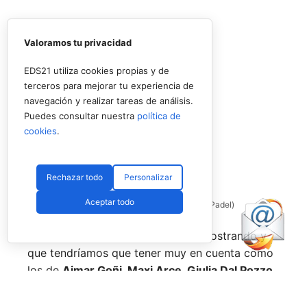
Valoramos tu privacidad
EDS21 utiliza cookies propias y de
terceros para mejorar tu experiencia de
navegación y realizar tareas de análisis.
Puedes consultar nuestra
política de
cookies
.
Rechazar todo
Personalizar
Aceptar todo
Coello y Galán, dos rivales fantásticos (Premier Padel)
Nombres propios que se han ido mostrando y
que tendríamos que tener muy en cuenta como
los de
Aimar Goñi, Maxi Arce, Giulia Dal Pozzo,
más recientemente
Javi Leal
y
Fran Guerrero
y
otros como los de
Miguel Lamperti
o
Alejandra