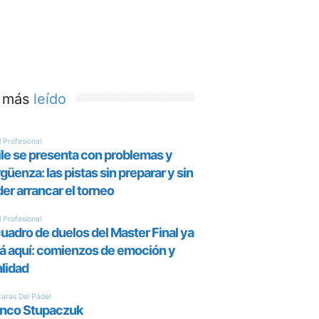
 más
leído