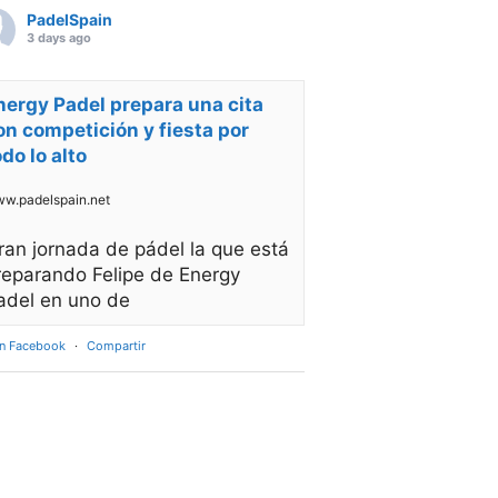
PadelSpain
3 days ago
nergy Padel prepara una cita
on competición y fiesta por
odo lo alto
w.padelspain.net
ran jornada de pádel la que está
reparando Felipe de Energy
adel en uno de
en Facebook
·
Compartir