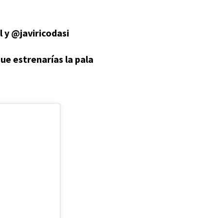
 y @javiricodasi
e estrenarías la pala