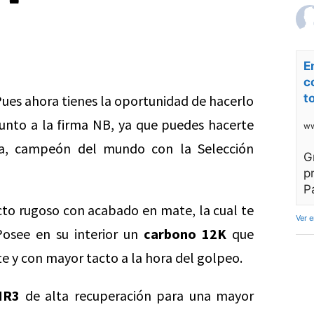
E
c
t
ues ahora tienes la oportunidad de hacerlo
junto a la firma NB, ya que puedes hacerte
ww
, campeón del mundo con la Selección
G
p
P
cto rugoso con acabado en mate, la cual te
Ver 
Posee en su interior un
carbono 12K
que
te y con mayor tacto a la hora del golpeo.
HR3
de alta recuperación para una mayor