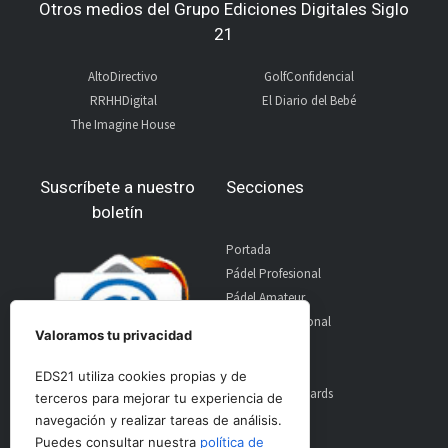
Otros medios del Grupo Ediciones Digitales Siglo
21
AltoDirectivo
GolfConfidencial
RRHHDigital
El Diario del Bebé
The Imagine House
Suscríbete a nuestro
Secciones
boletín
Portada
Pádel Profesional
Pádel Amateur
Pádel Internacional
Valoramos tu privacidad
Entrevistas
Material
EDS21 utiliza cookies propias y de
World Padel Awards
terceros para mejorar tu experiencia de
Contacto
navegación y realizar tareas de análisis.
Publicidad
Puedes consultar nuestra
política de