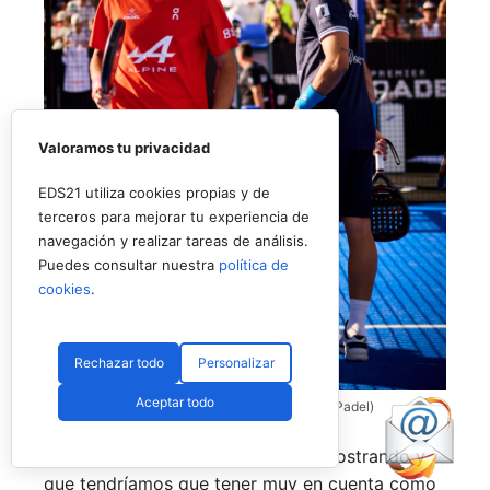
Valoramos tu privacidad
EDS21 utiliza cookies propias y de
terceros para mejorar tu experiencia de
navegación y realizar tareas de análisis.
Puedes consultar nuestra
política de
cookies
.
Rechazar todo
Personalizar
Aceptar todo
Coello y Galán, dos rivales fantásticos (Premier Padel)
Nombres propios que se han ido mostrando y
que tendríamos que tener muy en cuenta como