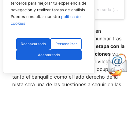
terceros para mejorar tu experiencia de
Una publicación compartida de Veronica Virseda (@verovirseda)
navegación y realizar tareas de análisis.
Puedes consultar nuestra
política de
cookies
.
Con el mercado de parejas todavía en
movimiento y varios cambios por anunciar tras
Rechazar todo
Personalizar
el verano,
Virseda inicia una nueva etapa con la
mirada puesta en recuperar sensaciones
y
Aceptar todo
volver a pelear por posiciones de privilegio en
el circuito. La incógnita sobre quién ocupará
tanto el banquillo como el lado derecho de la
pista será una de las cuestiones a seguir en las
próximas semanas.