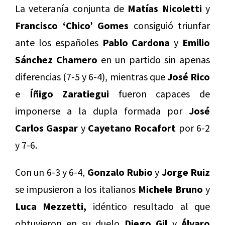
La veteranía conjunta de
Matías Nicoletti
y
Francisco ‘Chico’ Gomes
consiguió triunfar
ante los españoles
Pablo Cardona
y
Emilio
Sánchez Chamero
en un partido sin apenas
diferencias (7-5 y 6-4), mientras que
José Rico
e
Íñigo Zaratiegui
fueron capaces de
imponerse a la dupla formada por
José
Carlos Gaspar
y
Cayetano Rocafort
por 6-2
y 7-6.
Con un 6-3 y 6-4,
Gonzalo Rubio
y
Jorge Ruiz
se impusieron a los italianos
Michele Bruno
y
Luca Mezzetti,
idéntico resultado al que
obtuvieron en su duelo
Diego Gil
y
Álvaro