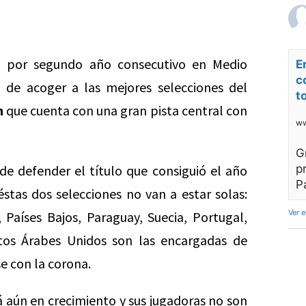
, por segundo año consecutivo en Medio
E
c
 de acoger a las mejores selecciones del
t
m
que cuenta con una gran pista central con
ww
G
e defender el título que consiguió el año
p
P
éstas dos selecciones no van a estar solas:
Ver 
a, Países Bajos, Paraguay, Suecia, Portugal,
tos Árabes Unidos son las encargadas de
e con la corona.
 aún en crecimiento y sus jugadoras no son