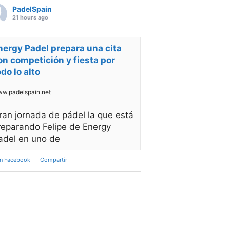
PadelSpain
21 hours ago
nergy Padel prepara una cita
on competición y fiesta por
odo lo alto
w.padelspain.net
ran jornada de pádel la que está
reparando Felipe de Energy
adel en uno de
en Facebook
·
Compartir