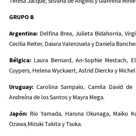
Teresa Jacque, Silvana de Angelis y Giannina Minier
GRUPO B
Argentina:
Delfina Brea, Julieta Bidahorria, Virg
Cecilia Reiter, Daiara Valenzuela y Daniela Banche
Bélgica:
Laura Bernard, An-Sophie Mestach, El
Cuypers, Helena Wyckaert, Astrid Dierckx y Michel
Uruguay:
Carolina Sampaio, Camila David de L
Andreína de los Santos y Mayra Mega.
Japón:
Rio Yamada, Haruna Okunaga, Maiko Ku
Ozawa,Mizuki Takita y Tsuka.