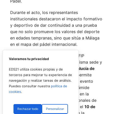
Pádel.
Durante el acto, los representantes
institucionales destacaron el impacto formativo
y deportivo de dar continuidad a una prueba
que no solo promueve los valores del deporte
en edades tempranas, sino que sitúa a Málaga
en el mapa del pádel internacional.
De forma paralela al desarrollo del FIP
Valoramos tu privacidad
Promises, la FAP organizará en la misma sede y
fechas los
Internacionales de Andalucía de
EDS21 utiliza cookies propias y de
Menores 2026
. Esta cita paralela permite
terceros para mejorar tu experiencia de
navegación y realizar tareas de análisis.
incorporar la categoría
benjamín
al evento
Puedes consultar nuestra
política de
global, completando así toda la pirámide
cookies
.
formativa.
El plazo para registrarse en la
categoría benjamín de los Internacionales de
Andalucía permanece abierto hasta el
10 de
Rechazar todo
Personalizar
agosto
a través de la web oficial de la