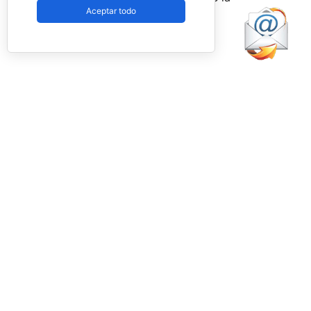
Aceptar todo
Federación.
Facebook
PadelSpain
1 day ago
Energy Padel prepara una cita con
competición y fiesta por todo lo alto
www.padelspain.net
Gran jornada de pádel la que está