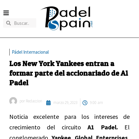
Pádel Internacional
Los New York Yankees entran a
formar parte del accionariado de A1
Padel
por
Redaccion
marzo 29, 2023
9:00 am
Noticia excelente para los intereses de
crecimiento del circuito
A1 Padel.
El
conglomerado
Yankee Global Enterprises,