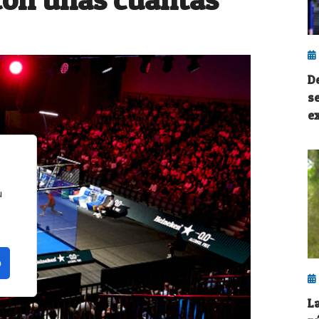
D
s
e
u
o
La