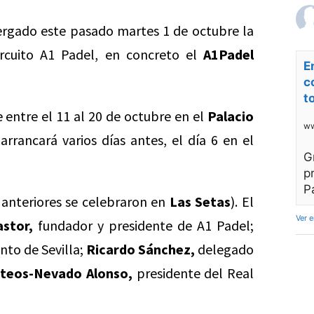
ergado este pasado martes 1 de octubre la
ircuito A1 Padel, en concreto el
A1Padel
E
c
t
se entre el 11 al 20 de octubre en el
Palacio
ww
rrancará varios días antes, el día 6 en el
G
p
P
 anteriores se celebraron en
Las Setas
). El
Ver 
astor,
fundador y presidente de A1 Padel;
to de Sevilla;
Ricardo Sánchez,
delegado
teos-Nevado Alonso,
presidente del Real