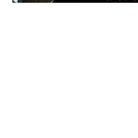
Llegamos al ecuador de la temporada, a la mitad del 
pequeña retrospectiva de lo que han sido los primer
recuerdo para no olvidarnos de lo mejor, pero tampoc
A lo largo de estas semanas iremos palpando la opinió
universo pádel, en concreto periodistas o creadores 
la actualidad del deporte de la pala y que son, por e
sobre lo que nos ha dejado la primera parte de la te
Empezamos, como es lógico, por quien suscribe las n
máximo responsable de nuestro periódico,
PadelSpai
ha visto el pádel tanto a nivel profesional como amat