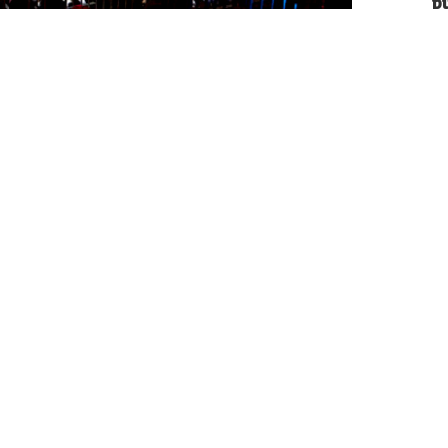
p
curso deportivo, y conviene hacer una
os 6-7 meses del pádel en 2026, un pequeño
o de lo peor.
n de diferentes actores y actrices del
de contenido que día a día están inmersos en
llo, voces más que autorizadas para opinar
mporada.
oticias en nuestro medio,
Álvaro López,
n,
quien nos ha dejado esta opinión de cómo
eur.