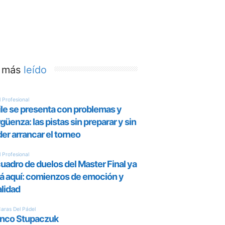
 más
leído