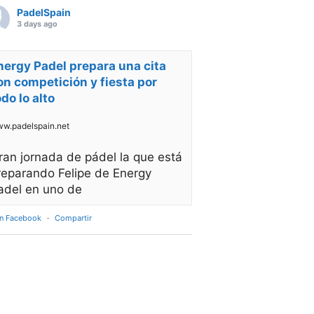
PadelSpain
3 days ago
nergy Padel prepara una cita
on competición y fiesta por
odo lo alto
w.padelspain.net
ran jornada de pádel la que está
reparando Felipe de Energy
adel en uno de
en Facebook
·
Compartir