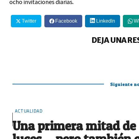
ocho invitaciones diarias.
Twitter
Facebook
LinkedIn
W
DEJA UNA RE
Siguiente no
ACTUALIDAD
Una primera mitad de
luces… pero también 