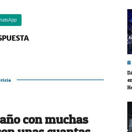
hatsApp
SPUESTA
D
e
ticia
H
 año con muchas
con unas cuantas