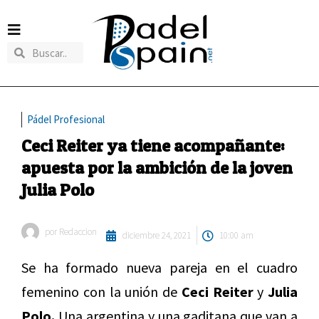
Pádel Profesional
Ceci Reiter ya tiene acompañante:
apuesta por la ambición de la joven
Julia Polo
por
Redaccion
diciembre 24, 2021
10:00 am
Se ha formado nueva pareja en el cuadro
femenino con la unión de
Ceci Reiter
y
Julia
Polo.
Una argentina y una gaditana que van a