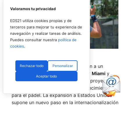
Valoramos tu privacidad
EDS21 utiliza cookies propias y de
terceros para mejorar tu experiencia de
navegación y realizar tareas de análisis.
Puedes consultar nuestra
política de
cookies
.
Uno de los jugadores del torneo en USA (RNA)
La prueba de
Nueva York
pondrá fin a un
Rechazar todo
Personalizar
circuito que también ha pasado por
Miami
y
Aceptar todo
Texas
, consolidando el estreno del proyecto en
uno de los mercados con mayor crecimiento
para el pádel. La expansión a Estados Unidos
supone un nuevo paso en la internacionalización
del tour, que ya cuenta con presencia en países
como
España, Italia, Alemania, Polonia y Reino
Unido.