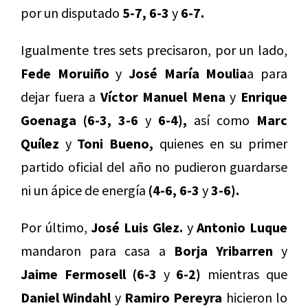
por un disputado
5-7, 6-3
y
6-7.
Igualmente tres sets precisaron, por un lado,
Fede Moruiño
y
José María Moulia
a para
dejar fuera a
Víctor Manuel Mena
y
Enrique
Goenaga (6-3, 3-6
y
6-4),
así como
Marc
Quílez
y
Toni Bueno,
quienes en su primer
partido oficial del año no pudieron guardarse
ni un ápice de energía
(4-6, 6-3
y
3-6).
Por último,
José Luis Glez.
y
Antonio Luque
mandaron para casa a
Borja Yribarren
y
Jaime Fermosell
(6-3
y
6-2)
mientras que
Daniel Windahl
y
Ramiro Pereyra
hicieron lo