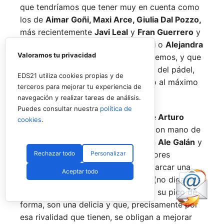
que tendríamos que tener muy en cuenta como
los de
Aimar Goñi, Maxi Arce, Giulia Dal Pozzo,
más recientemente
Javi Leal
y
Fran Guerrero
y
otros como los de
Miguel Lamperti
o
Alejandra
Valoramos tu privacidad
Salazar,
a los que siempre recordaremos, y que
están en su etapa más «disfrutona» del pádel,
EDS21 utiliza cookies propias y de
pensando más en vivir cada partido al máximo
terceros para mejorar tu experiencia de
que en los puntos o los títulos.
navegación y realizar tareas de análisis.
Puedes consultar nuestra
política de
No por ello hemos de olvidarnos de
Arturo
cookies
.
Coello
y
Agustín Tapia,
que rigen con mano de
hierro el circuito pero que tienen en
Ale Galán
y
Rechazar todo
Personalizar
en
Fede Chingotto
a dos competidores
sublimes. Dos parejas llamadas a marcar una
Aceptar todo
época por lo difícil que es jugarles (no digamos
ya ganarles) y que cuando están en su pico de
forma, son una delicia y que, precisamente por
esa rivalidad que tienen, se obligan a mejorar