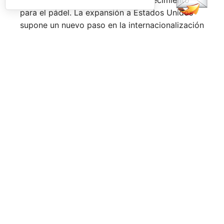
para el pádel. La expansión a Estados Unidos
supone un nuevo paso en la internacionalización
del tour, que ya cuenta con presencia en países
como
España, Italia, Alemania, Polonia y Reino
Unido.
Desde la
Rafa Nadal Academy
valoran de forma
positiva la acogida de esta primera edición al
otro lado del Atlántico. El circuito ha reunido a
cientos de jugadores amateurs durante sus
diferentes pruebas y refuerza la apuesta de la
Academia por seguir impulsando el pádel a nivel
internacional a través de un formato que
combina competición, formación en valores y
comunidad.