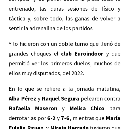
entrenado, las duras sesiones de físico y
táctica y, sobre todo, las ganas de volver a
sentir la adrenalina de los partidos.
Y lo hicieron con un doble turno que llenó de
grandes choques el
club Euroindoor
y que
permitió ver los primeros duelos, muchos de
ellos muy disputados, del 2022.
En lo que se refiere a la jornada matutina,
Alba Pérez
y
Raquel Segura
pelearon contra
Rafaella Maseron
y
Melisa Chico
para
derrotarlas por
6-2
y
7-6,
mientras que
María
Eulalia Rguez.
y
Mireia Herrada
tuvieron que