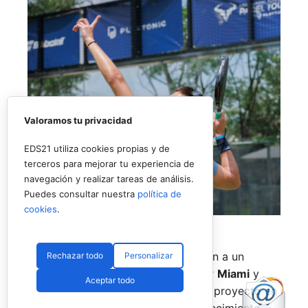
Valoramos tu privacidad
EDS21 utiliza cookies propias y de
terceros para mejorar tu experiencia de
navegación y realizar tareas de análisis.
Puedes consultar nuestra
política de
cookies
.
Uno de los jugadores del torneo en USA (RNA)
La prueba de
Nueva York
pondrá fin a un
Rechazar todo
Personalizar
circuito que también ha pasado por
Miami
y
Aceptar todo
Texas
, consolidando el estreno del proyecto en
uno de los mercados con mayor crecimiento