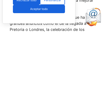
esa rivalidad que tienen, se obligan a mejorar
Rechazar todo
Personalizar
constantemente.
Aceptar todo
Una primera mitad de temporada que ha tenido
grandes anuncios como el de la llegada a
Pretoria o Londres, la celebración de los
Juegos Universitarios
o su presencia en los
Juegos Mediterráneos
y en los
Juegos
Sudamericanos,
y la llegada de aire fresco a la
Federación Española de Pádel,
que parece
estar dando pasos sobre seguro para volver a
ser fuerte a nivel internacional, reordenándose
internamente y consiguiendo una mayor y mejor
visibilidad de sus acciones, todo ello dirigido
por el nuevo presidente,
Don Javier Rodríguez
Piris.