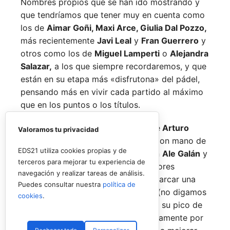
Nombres propios que se han ido mostrando y
que tendríamos que tener muy en cuenta como
los de
Aimar Goñi, Maxi Arce, Giulia Dal Pozzo,
más recientemente
Javi Leal
y
Fran Guerrero
y
otros como los de
Miguel Lamperti
o
Alejandra
Salazar,
a los que siempre recordaremos, y que
están en su etapa más «disfrutona» del pádel,
pensando más en vivir cada partido al máximo
que en los puntos o los títulos.
No por ello hemos de olvidarnos de
Arturo
Valoramos tu privacidad
Coello
y
Agustín Tapia,
que rigen con mano de
EDS21 utiliza cookies propias y de
hierro el circuito pero que tienen en
Ale Galán
y
terceros para mejorar tu experiencia de
en
Fede Chingotto
a dos competidores
navegación y realizar tareas de análisis.
sublimes. Dos parejas llamadas a marcar una
Puedes consultar nuestra
política de
época por lo difícil que es jugarles (no digamos
cookies
.
ya ganarles) y que cuando están en su pico de
forma, son una delicia y que, precisamente por