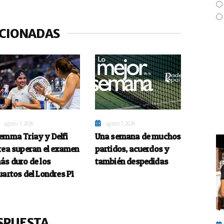
ACIONADAS
agosto 7, 2026
agosto 7, 2026
emma Triay y Delfi
Una semana de muchos
rea superan el examen
partidos, acuerdos y
ás duro de los
también despedidas
uartos del Londres P1
SPUESTA