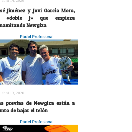
abril 14, 2026
osé Jiménez y Javi García Mora,
a «doble J» que empieza
inamitando Newgiza
Pádel Profesional
abril 13, 2026
as previas de Newgiza están a
nto de bajar el telón
Pádel Profesional