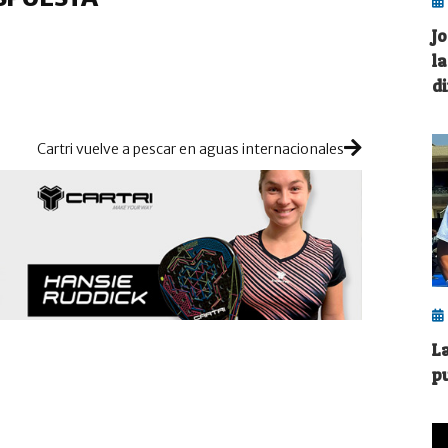
J
l
d
Cartri vuelve a pescar en aguas internacionales
L
pu