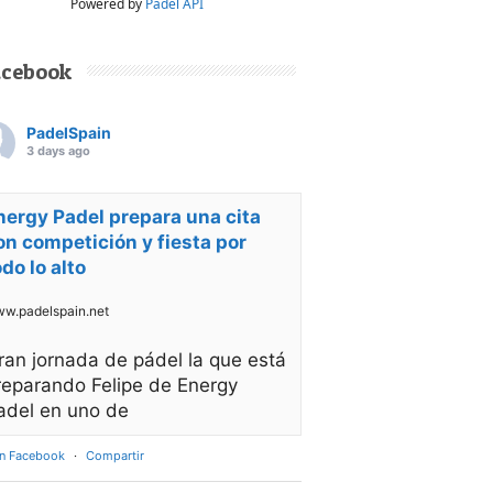
Powered by
Padel API
acebook
PadelSpain
3 days ago
nergy Padel prepara una cita
on competición y fiesta por
odo lo alto
w.padelspain.net
ran jornada de pádel la que está
reparando Felipe de Energy
adel en uno de
en Facebook
·
Compartir