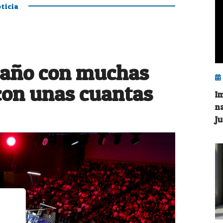
ticia
 año con muchas
con unas cuantas
I
n
J