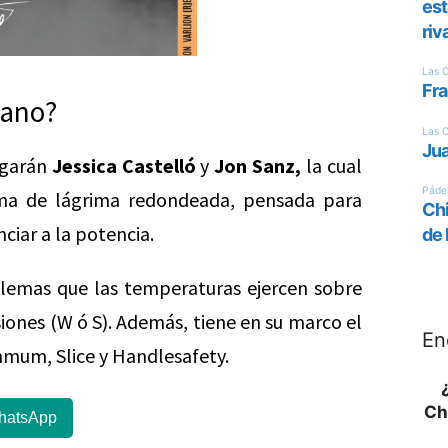
lano?
ugarán
Jessica Castelló
y
Jon Sanz,
la cual
rma de lágrima redondeada, pensada para
ciar a la potencia.
emas que las temperaturas ejercen sobre
siones (W ó S). Además, tiene en su marco el
En
mmum, Slice y Handlesafety.
Ch
hatsApp