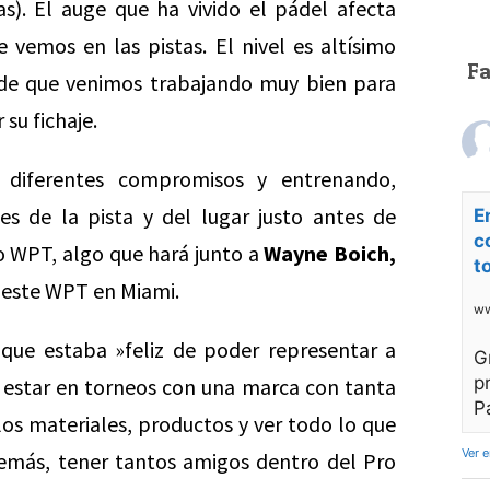
sas). El auge que ha vivido el pádel afecta
 vemos en las pistas. El nivel es altísimo
F
 de que venimos trabajando muy bien para
su fichaje.
 diferentes compromisos y entrenando,
s de la pista y del lugar justo antes de
E
c
to WPT, algo que hará junto a
Wayne Boich,
t
 este WPT en Miami.
ww
que estaba »feliz de poder representar a
G
p
d estar en torneos con una marca con tanta
P
os materiales, productos y ver todo lo que
Ver 
demás, tener tantos amigos dentro del Pro