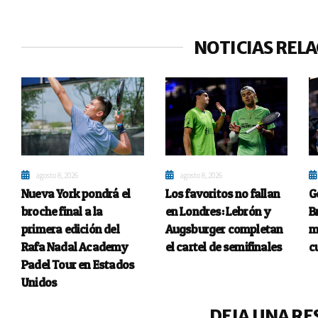
NOTICIAS REL
agosto 8, 2026
agosto 8, 2026
Nueva York pondrá el
Los favoritos no fallan
G
broche final a la
en Londres: Lebrón y
B
primera edición del
Augsburger completan
m
Rafa Nadal Academy
el cartel de semifinales
c
Padel Tour en Estados
Unidos
DEJA UNA RE