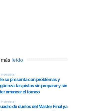
 más
leído