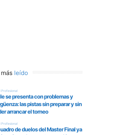
 más
leído