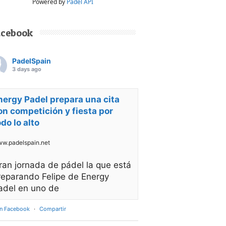
Powered by
Padel API
acebook
PadelSpain
3 days ago
nergy Padel prepara una cita
on competición y fiesta por
odo lo alto
w.padelspain.net
ran jornada de pádel la que está
reparando Felipe de Energy
adel en uno de
en Facebook
·
Compartir