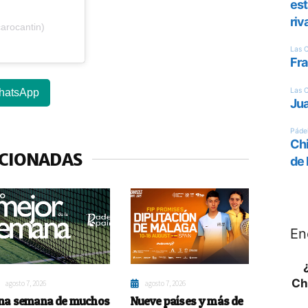
arocantin)
hatsApp
ACIONADAS
En
Ch
agosto 7, 2026
agosto 7, 2026
na semana de muchos
Nueve países y más de