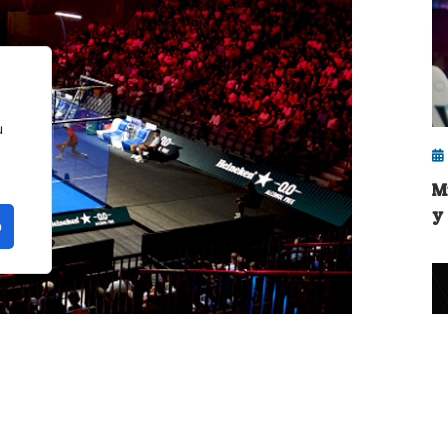
u
M
y
o
curso deportivo, y conviene hacer una
os 6-7 meses del pádel en 2026, un pequeño