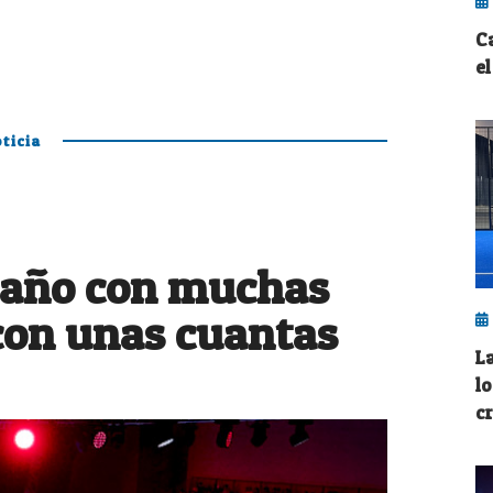
C
e
ticia
 año con muchas
con unas cuantas
L
l
c