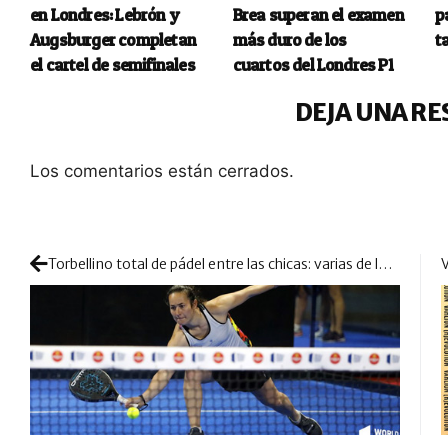
en Londres: Lebrón y
Brea superan el examen
p
Augsburger completan
más duro de los
t
el cartel de semifinales
cuartos del Londres P1
DEJA UNA RE
Los comentarios están cerrados.
Torbellino total de pádel entre las chicas: varias de las favoritas se quedan fuera de Miami