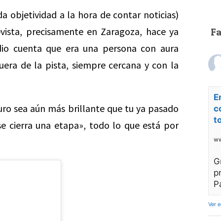
a objetividad a la hora de contar noticias)
evista, precisamente en Zaragoza, hace ya
F
io cuenta que era una persona con aura
uera de la pista, siempre cercana y con la
E
turo sea aún más brillante que tu ya pasado
c
t
e cierra una etapa», todo lo que está por
ww
G
p
P
Ver 