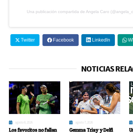
Una publicación compartida de Angela Caro (@angela_c
Twitter
Facebook
LinkedIn
W
NOTICIAS REL
agosto 8, 2026
agosto 7, 2026
Los favoritos no fallan
Gemma Triay y Delfi
U