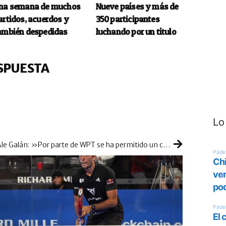
na semana de muchos
Nueve países y más de
artidos, acuerdos y
350 participantes
ambién despedidas
luchando por un título
SPUESTA
Lo
Ale Galán: »Por parte de WPT se ha permitido un comportamiento bochornoso y a nosotros no se nos escucha»