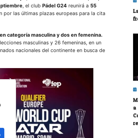
eptiembre
, el club
Pádel G24
reunirá a
55
L
n por las últimas plazas europeas para la cita
fr
en categoría masculina y dos en femenina.
lecciones masculinas y 26 femeninas, en un
inados nacionales del continente en busca de
M
u
a
C
r
o