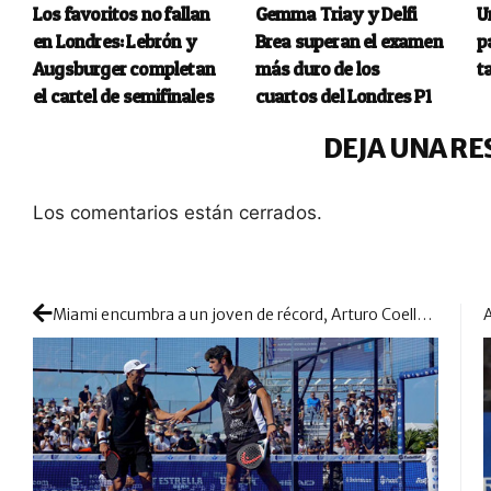
Los favoritos no fallan
Gemma Triay y Delfi
U
en Londres: Lebrón y
Brea superan el examen
p
Augsburger completan
más duro de los
t
el cartel de semifinales
cuartos del Londres P1
DEJA UNA RE
Los comentarios están cerrados.
Miami encumbra a un joven de récord, Arturo Coello y al ‘Rey’ Fernando Belasteguín