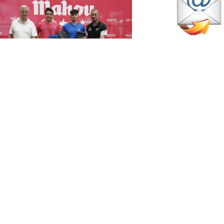
junio 29, 2026
avier Collantes y Asier Martínez
iguen de dulce en el Circuito
ahou Cinco Estrellas
Pádel Amateur