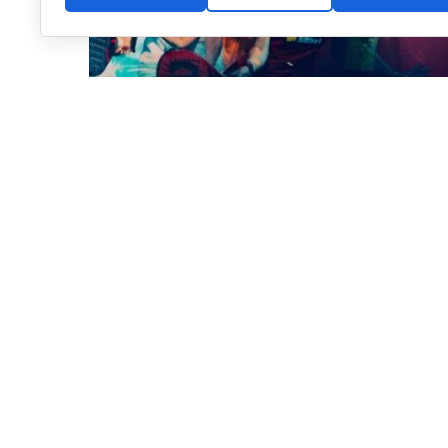
Cartel oficial FIP World Cup Qualifiers Europe (FIP)
El Mundial, que se disputará del
2 al 7 de noviembre 
masculinas y 16 femeninas). Hasta el momento, ya ti
masculinos y once femeninos, entre ellos España, Argent
además de Estados Unidos y México, que lograron su c
Centroamérica.
La cita de Madrid será una de las últimas etapas del p
el torneo europeo, únicamente restará la fase conjun
definitivo de selecciones que lucharán por el título 