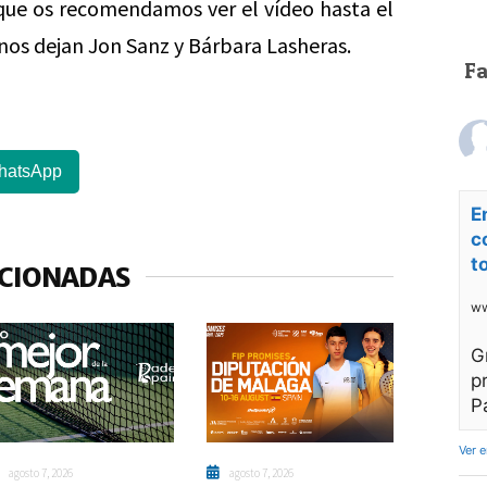
 que os recomendamos ver el vídeo hasta el
 nos dejan Jon Sanz y Bárbara Lasheras.
F
hatsApp
E
c
t
ACIONADAS
ww
G
p
P
Ver 
agosto 7, 2026
agosto 7, 2026