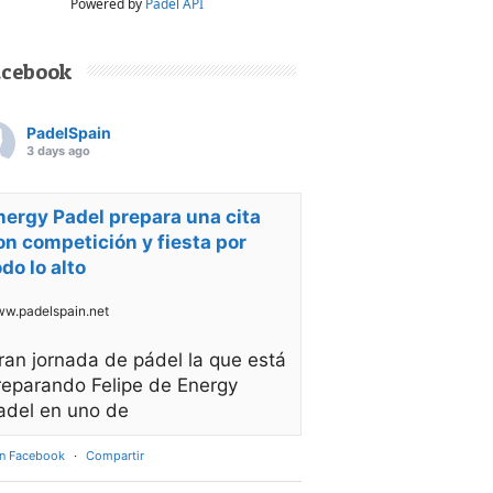
Powered by
Padel API
acebook
PadelSpain
3 days ago
nergy Padel prepara una cita
on competición y fiesta por
odo lo alto
w.padelspain.net
ran jornada de pádel la que está
reparando Felipe de Energy
adel en uno de
en Facebook
·
Compartir