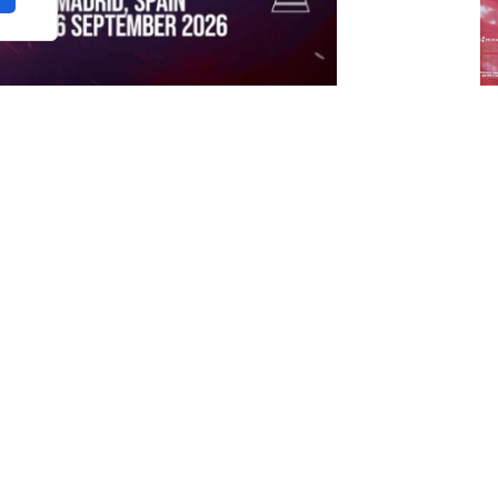
en Catar
, contará con
32 selecciones
(16
J
enen asegurada su presencia doce equipos
s
ina, Italia, Portugal y el país anfitrión,
M
lasificación en la fase de Norte y
roceso clasificatorio antes del Mundial. Tras
ta de
África y Asia
para completar el cuadro
mundial por equipos en Doha.