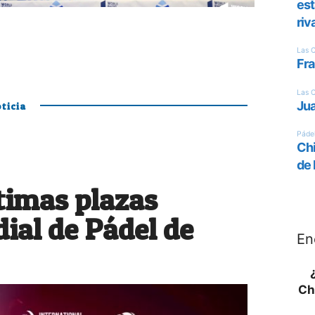
ticia
ltimas plazas
ial de Pádel de
En
Ch