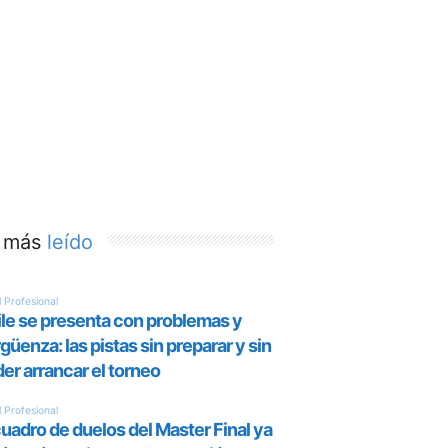
 más
leído