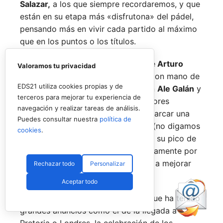
Salazar,
a los que siempre recordaremos, y que
están en su etapa más «disfrutona» del pádel,
pensando más en vivir cada partido al máximo
que en los puntos o los títulos.
No por ello hemos de olvidarnos de
Arturo
Valoramos tu privacidad
Coello
y
Agustín Tapia,
que rigen con mano de
EDS21 utiliza cookies propias y de
hierro el circuito pero que tienen en
Ale Galán
y
terceros para mejorar tu experiencia de
en
Fede Chingotto
a dos competidores
navegación y realizar tareas de análisis.
sublimes. Dos parejas llamadas a marcar una
Puedes consultar nuestra
política de
época por lo difícil que es jugarles (no digamos
cookies
.
ya ganarles) y que cuando están en su pico de
forma, son una delicia y que, precisamente por
esa rivalidad que tienen, se obligan a mejorar
Rechazar todo
Personalizar
constantemente.
Aceptar todo
Una primera mitad de temporada que ha tenido
grandes anuncios como el de la llegada a