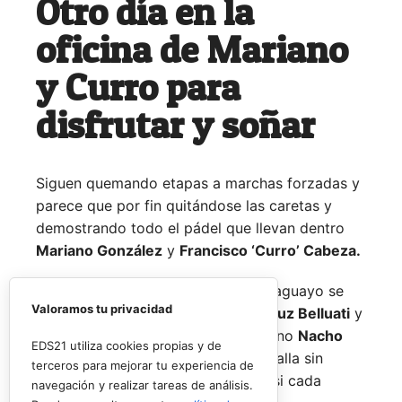
Otro día en la
oficina de Mariano
y Curro para
disfrutar y soñar
Siguen quemando etapas a marchas forzadas y
parece que por fin quitándose las caretas y
demostrando todo el pádel que llevan dentro
Mariano González
y
Francisco ‘Curro’ Cabeza.
El joven español y su escudero paraguayo se
Valoramos tu privacidad
medían a la experiencia de
Juan Cruz Belluati
y
a su compañero, el también argentino
Nacho
EDS21 utiliza cookies propias y de
Piotto,
en un duelo que fue una batalla sin
terceros para mejorar tu experiencia de
cuartel pero de dominio alterno casi cada
navegación y realizar tareas de análisis.