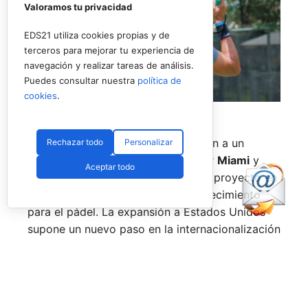
Valoramos tu privacidad
EDS21 utiliza cookies propias y de
terceros para mejorar tu experiencia de
navegación y realizar tareas de análisis.
Puedes consultar nuestra
política de
cookies
.
Uno de los jugadores del torneo en USA (RNA)
La prueba de
Nueva York
pondrá fin a un
Rechazar todo
Personalizar
circuito que también ha pasado por
Miami
y
Aceptar todo
Texas
, consolidando el estreno del proyecto en
uno de los mercados con mayor crecimiento
para el pádel. La expansión a Estados Unidos
supone un nuevo paso en la internacionalización
del tour, que ya cuenta con presencia en países
como
España, Italia, Alemania, Polonia y Reino
Unido.