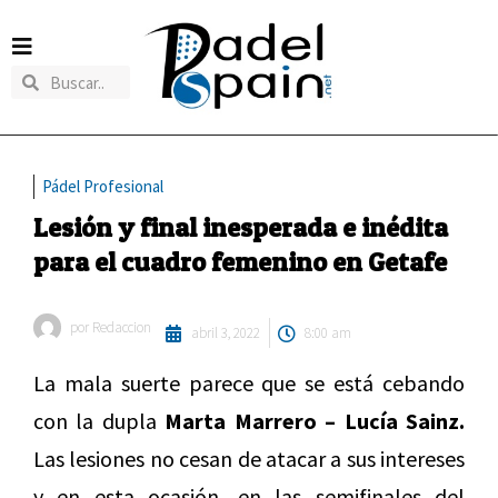
Pádel Profesional
Lesión y final inesperada e inédita
para el cuadro femenino en Getafe
por
Redaccion
abril 3, 2022
8:00 am
La mala suerte parece que se está cebando
con la dupla
Marta Marrero – Lucía Sainz.
Las lesiones no cesan de atacar a sus intereses
y en esta ocasión, en las semifinales del