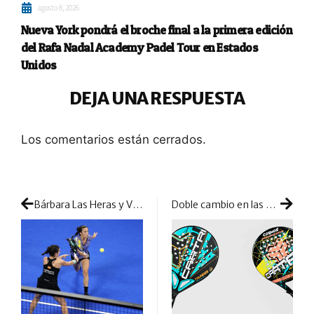
agosto 8, 2026
Nueva York pondrá el broche final a la primera edición
del Rafa Nadal Academy Padel Tour en Estados
Unidos
DEJA UNA RESPUESTA
Los comentarios están cerrados.
Bárbara Las Heras y Vero Virseda empiezan muy fuertes en el cuadro final de Alicante ante ‘Las Atómikas’
Doble cambio en las palas Cartri: la firma mejora sus modelos Cosmos y Thunder Gold