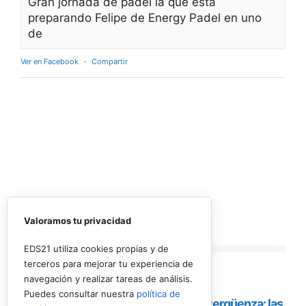
Gran jornada de pádel la que está
preparando Felipe de Energy Padel en uno
de
Ver en Facebook
·
Compartir
Valoramos tu privacidad
Lo más
leído
EDS21 utiliza cookies propias y de
terceros para mejorar tu experiencia de
navegación y realizar tareas de análisis.
Puedes consultar nuestra
política de