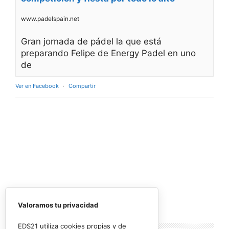
www.padelspain.net
Gran jornada de pádel la que está
preparando Felipe de Energy Padel en uno
de
Ver en Facebook
·
Compartir
Valoramos tu privacidad
Lo más
leído
EDS21 utiliza cookies propias y de