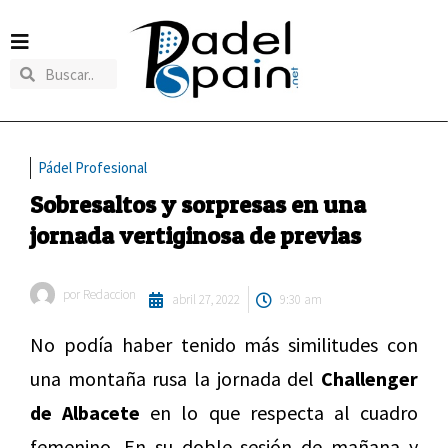
Pádel Profesional
Sobresaltos y sorpresas en una
jornada vertiginosa de previas
por
Redaccion
abril 27, 2022
9:30 am
No podía haber tenido más similitudes con
una montaña rusa la jornada del
Challenger
de Albacete
en lo que respecta al cuadro
femenino. En su doble sesión de mañana y