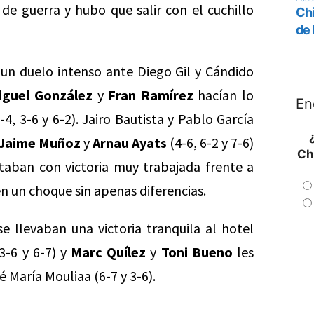
 de guerra y hubo que salir con el cuchillo
 un duelo intenso ante Diego Gil y Cándido
iguel González
y
Fran Ramírez
hacían lo
En
4, 3-6 y 6-2). Jairo Bautista y Pablo García
Jaime Muñoz
y
Arnau Ayats
(4-6, 6-2 y 7-6)
Ch
aban con victoria muy trabajada frente a
 en un choque sin apenas diferencias.
e llevaban una victoria tranquila al hotel
3-6 y 6-7) y
Marc Quílez
y
Toni Bueno
les
 María Mouliaa (6-7 y 3-6).