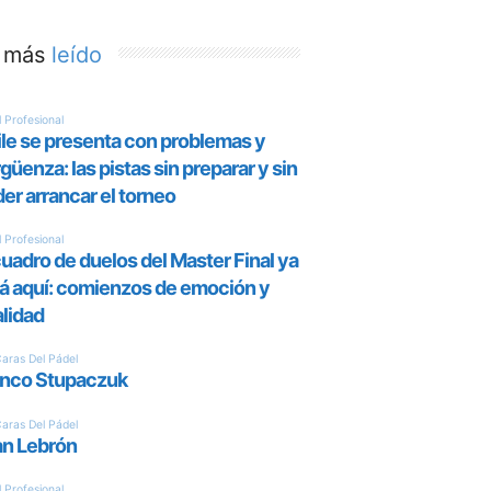
 más
leído