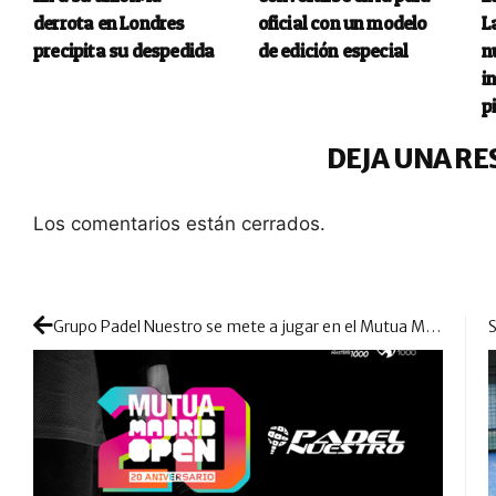
derrota en Londres
oficial con un modelo
L
precipita su despedida
de edición especial
n
i
p
DEJA UNA RE
Los comentarios están cerrados.
Grupo Padel Nuestro se mete a jugar en el Mutua Madrid Open