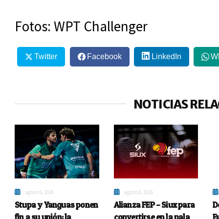
Fotos: WPT Challenger
Twitter
Facebook
LinkedIn
W
NOTICIAS REL
agosto 6, 2026
agosto 6, 2026
Stupa y Yanguas ponen
Alianza FEP – Siux para
D
fin a su unión: la
convertirse en la pala
E