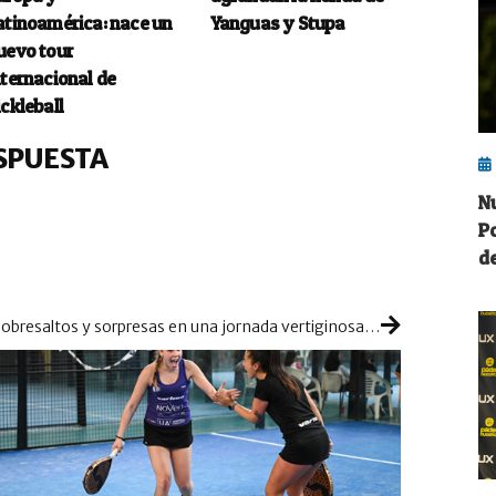
atinoamérica: nace un
Yanguas y Stupa
uevo tour
nternacional de
ickleball
SPUESTA
N
P
de
Sobresaltos y sorpresas en una jornada vertiginosa de previas