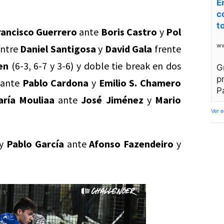
E
c
t
rancisco Guerrero
ante
Boris Castro
y
Pol
ww
entre
Daniel Santigosa
y
David Gala
frente
en
(6-3, 6-7 y 3-6) y doble tie break en dos
G
p
ante
Pablo Cardona
y
Emilio S. Chamero
P
ría Mouliaa
ante
José Jiménez
y
Mario
Ver 
y
Pablo García
ante
Afonso Fazendeiro
y