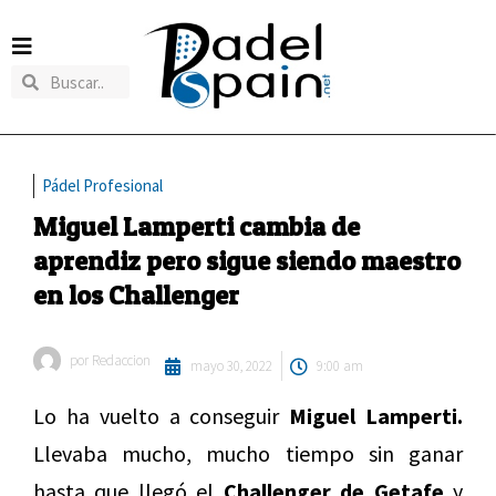
Pádel Profesional
Miguel Lamperti cambia de
aprendiz pero sigue siendo maestro
en los Challenger
por
Redaccion
mayo 30, 2022
9:00 am
Lo ha vuelto a conseguir
Miguel Lamperti.
Llevaba mucho, mucho tiempo sin ganar
hasta que llegó el
Challenger de Getafe
y