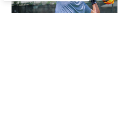
Uno de los jugadores del torneo en USA (RNA)
La prueba de
Nueva York
pondrá fin a un
circuito que también ha pasado por
Miami
y
Texas
, consolidando el estreno del proyecto en
uno de los mercados con mayor crecimiento
para el pádel. La expansión a Estados Unidos
supone un nuevo paso en la internacionalización
del tour, que ya cuenta con presencia en países
como
España, Italia, Alemania, Polonia y Reino
Unido.
Desde la
Rafa Nadal Academy
valoran de forma
positiva la acogida de esta primera edición al