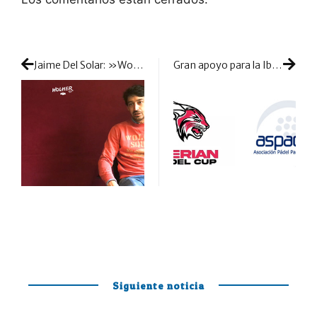
Jaime Del Solar: »Wolher nació de nuestra pasión por el pádel y para cubrir la falta de marcas de textil urbano en este deporte»
Gran apoyo para la Iberian Padel Cup: la labor social de ASPADO estará presente en el torneo
Siguiente noticia