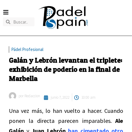
Pádel Profesional
Galán y Lebrón levantan el triplete:
exhibición de poderío en la final de
Marbella
por
Redaccion
junio 7, 2022
10:00 am
Una vez más, lo han vuelto a hacer. Cuando
ponen la directa parecen imparables.
Ale
Galán
y
Juan Lebrón
han cimentado otro