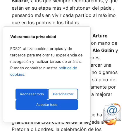
Salazar,
a los que siempre recordaremos, y que
están en su etapa más «disfrutona» del pádel,
pensando más en vivir cada partido al máximo
que en los puntos o los títulos.
No por ello hemos de olvidarnos de
Arturo
Valoramos tu privacidad
Coello
y
Agustín Tapia,
que rigen con mano de
EDS21 utiliza cookies propias y de
hierro el circuito pero que tienen en
Ale Galán
y
terceros para mejorar tu experiencia de
en
Fede Chingotto
a dos competidores
navegación y realizar tareas de análisis.
sublimes. Dos parejas llamadas a marcar una
Puedes consultar nuestra
política de
época por lo difícil que es jugarles (no digamos
cookies
.
ya ganarles) y que cuando están en su pico de
forma, son una delicia y que, precisamente por
esa rivalidad que tienen, se obligan a mejorar
Rechazar todo
Personalizar
constantemente.
Aceptar todo
Una primera mitad de temporada que ha tenido
grandes anuncios como el de la llegada a
Pretoria o Londres, la celebración de los