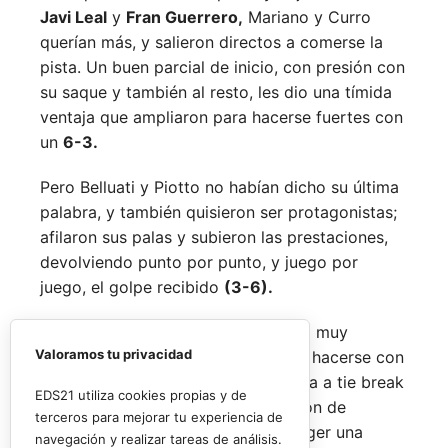
Javi Leal
y
Fran Guerrero,
Mariano y Curro
querían más, y salieron directos a comerse la
pista. Un buen parcial de inicio, con presión con
su saque y también al resto, les dio una tímida
ventaja que ampliaron para hacerse fuertes con
un
6-3.
Pero Belluati y Piotto no habían dicho su última
palabra, y también quisieron ser protagonistas;
afilaron sus palas y subieron las prestaciones,
devolviendo punto por punto, y juego por
juego, el golpe recibido
(3-6).
Todo estaba por decidir y la batalla muy
Valoramos tu privacidad
abierta, porque nadie era capaz de hacerse con
el mando del partido, por lo que olía a tie break
EDS21 utiliza cookies propias y de
final; sin embargo, un golpe de timón de
terceros para mejorar tu experiencia de
González y Cabeza les permitió coger una
navegación y realizar tareas de análisis.