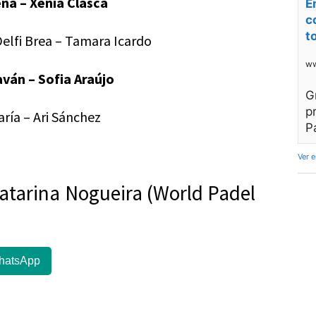
na – Xènia Clascà
E
c
t
Delfi Brea – Tamara Icardo
ww
aván – Sofia Araújo
G
p
aría – Ari Sánchez
P
Ver 
Catarina Nogueira (World Padel
hatsApp