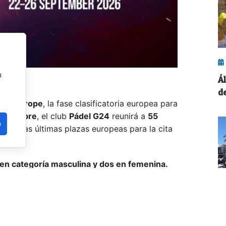
u
Á
d
iers Europe
, la fase clasificatoria europea para
eptiembre
, el club
Pádel G24
reunirá a
55
o
n por las últimas plazas europeas para la cita
en categoría masculina y dos en femenina.
lecciones masculinas y 26 femeninas, en un
inados nacionales del continente en busca de
¡