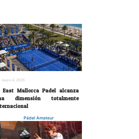
mayo 4, 2026
l East Mallorca Padel alcanza
na dimensión totalmente
nternacional
Pádel Amateur