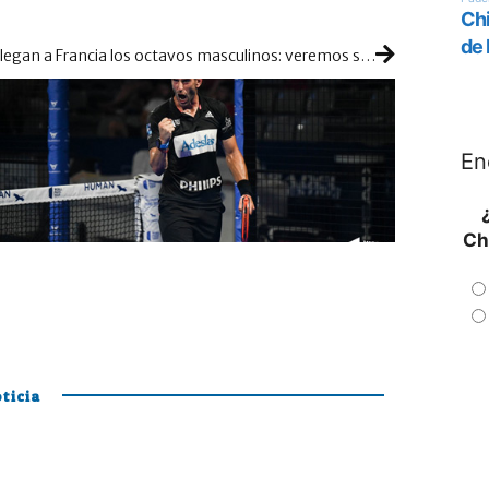
Llegan a Francia los octavos masculinos: veremos si se produce alguna baja entre los cabezas de serie
En
Ch
ticia