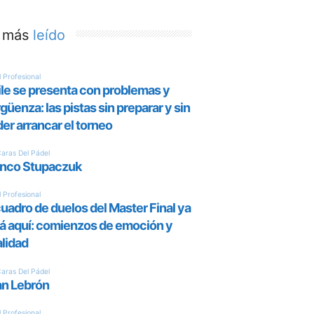
 más
leído