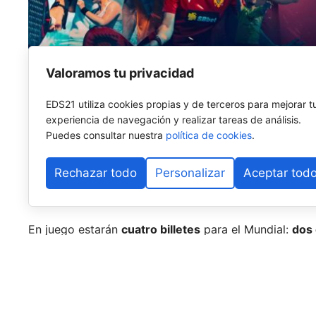
Valoramos tu privacidad
EDS21 utiliza cookies propias y de terceros para mejorar t
experiencia de navegación y realizar tareas de análisis.
Puedes consultar nuestra
política de cookies
.
Madrid será el escenario de los
FIP World Cup Qualif
el Mundial de Pádel de Doha 2026. Del
22 al 26 de s
Rechazar todo
Personalizar
Aceptar tod
selecciones nacionales
de
29 países
, que competirá
mundialista.
En juego estarán
cuatro billetes
para el Mundial:
dos 
La competición contará con la participación de 29 se
torneo que reunirá a algunos de los principales comb
un puesto en Doha.