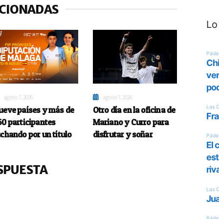
ACIONADAS
Lo
agosto 7, 2026
agosto 7, 2026
ueve países y más de
Otro día en la oficina de
50 participantes
Mariano y Curro para
uchando por un título
disfrutar y soñar
SPUESTA