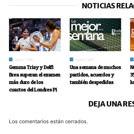
NOTICIAS REL
agosto 7, 2026
agosto 7, 2026
Gemma Triay y Delfi
Una semana de muchos
N
Brea superan el examen
partidos, acuerdos y
3
más duro de los
también despedidas
l
cuartos del Londres P1
DEJA UNA RE
Los comentarios están cerrados.