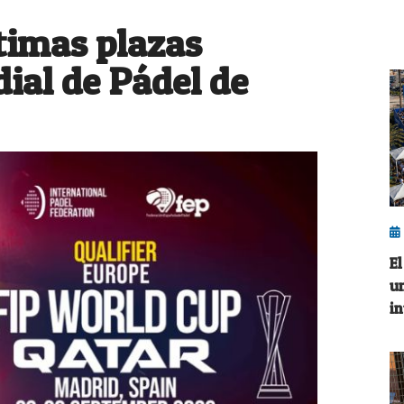
ltimas plazas
ial de Pádel de
E
u
i