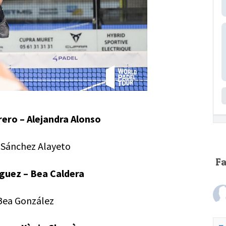
rero – Alejandra Alonso
o Sánchez Alayeto
F
íguez – Bea Caldera
 Bea González