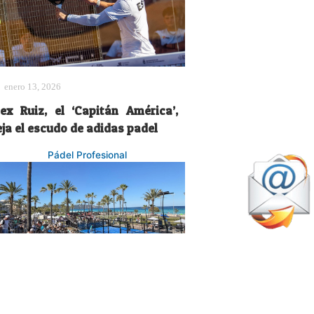
enero 13, 2026
lex Ruiz, el ‘Capitán América’,
eja el escudo de adidas padel
Pádel Profesional
mayo 27, 2026
Éxito mayúsculo del East