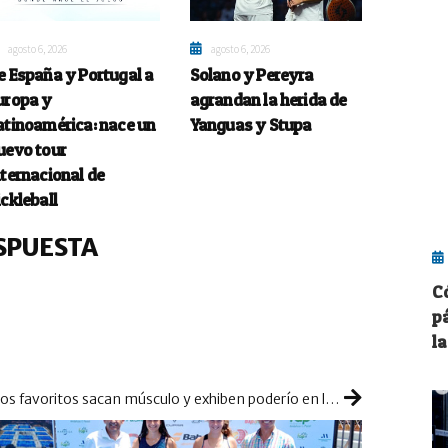
agosto 6, 2026
agosto 6, 2026
e España y Portugal a
Solano y Pereyra
uropa y
agrandan la herida de
atinoamérica: nace un
Yanguas y Stupa
uevo tour
nternacional de
ickleball
SPUESTA
C
p
l
Los favoritos sacan músculo y exhiben poderío en la última cita premium del Circuito Nacional de Menores Babolat 2022