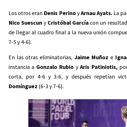
Los otros eran
Denis Perino
y
Arnau Ayats.
La pa
Nico Suescun
y
Cristóbal García
con un resultad
de llegar al cuadro final a la nueva unión compu
7-5 y 4-6).
En las otras eliminatorias,
Jaime Muñoz
e
Igna
instancia a
Gonzalo Rubio
y
Aris Patiniotis,
por
corta, por 4-6 y 3-6, y después repetían vic
Domínguez
(6-3 y 7-6).