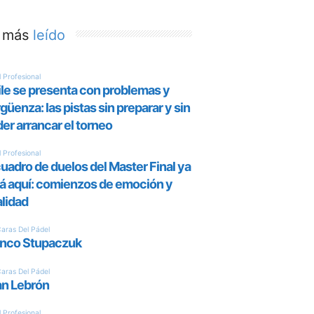
 más
leído