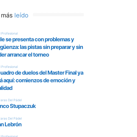
 más
leído