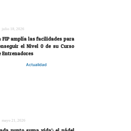
julio 18, 2026
 FIP amplía las facilidades para
onseguir el Nivel 0 de su Curso
e Entrenadores
Actualidad
mayo 21, 2026
Cada punto suma vida’: el pádel