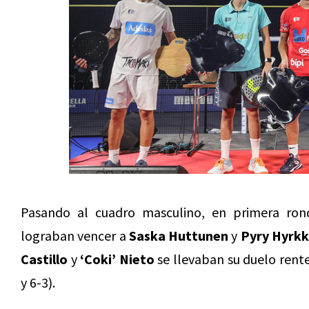
Pasando al cuadro masculino, en primera ro
lograban vencer a
Saska Huttunen
y
Pyry Hyrk
Castillo
y
‘Coki’ Nieto
se llevaban su duelo rent
y 6-3).