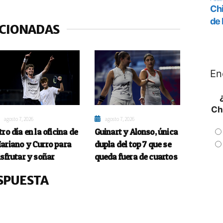
ACIONADAS
En
Ch
agosto 7, 2026
agosto 7, 2026
tro día en la oficina de
Guinart y Alonso, única
ariano y Curro para
dupla del top 7 que se
isfrutar y soñar
queda fuera de cuartos
SPUESTA