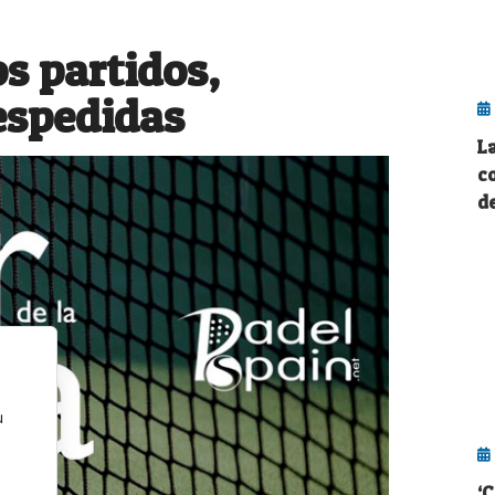
 partidos,
espedidas
La
c
d
u
‘