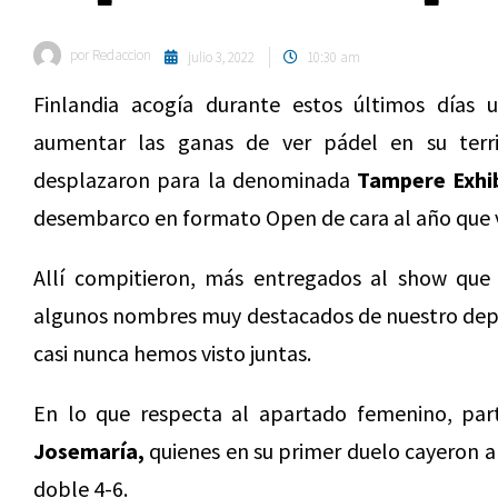
por
Redaccion
julio 3, 2022
10:30 am
Finlandia acogía durante estos últimos días u
aumentar las ganas de ver pádel en su terri
desplazaron para la denominada
Tampere Exhib
desembarco en formato Open de cara al año que 
Allí compitieron, más entregados al show que b
algunos nombres muy destacados de nuestro depo
casi nunca hemos visto juntas.
En lo que respecta al apartado femenino, par
Josemaría,
quienes en su primer duelo cayeron 
doble 4-6.