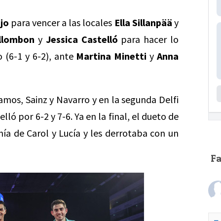
jo
para vencer a las locales
Ella Sillanpää
y
ollombon
y
Jessica Castelló
para hacer lo
(6-1 y 6-2), ante
Martina Minetti
y
Anna
amos, Sainz y Navarro y en la segunda Delfi
ló por 6-2 y 7-6. Ya en la final, el dueto de
nía de Carol y Lucía y les derrotaba con un
F