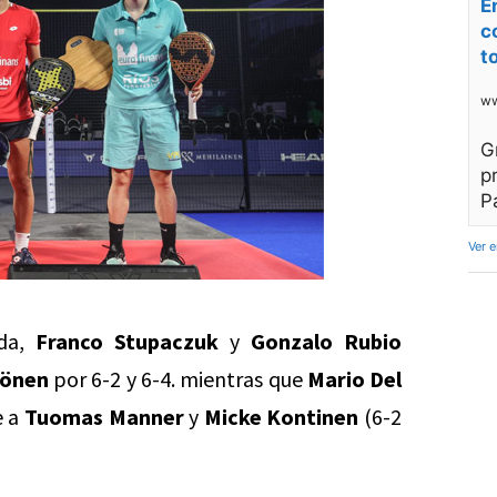
E
c
t
ww
G
p
P
Ver 
nda,
Franco Stupaczuk
y
Gonzalo Rubio
könen
por 6-2 y 6-4. mientras que
Mario Del
e a
Tuomas Manner
y
Micke Kontinen
(6-2