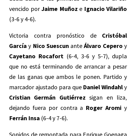
vencido por
Jaime Muñoz
e
Ignacio Vilariño
(3-6 y 4-6).
Victoria contra pronóstico de
Cristóbal
García
y
Nico Suescun
ante
Álvaro Cepero
y
Cayetano Rocafort
(6-4, 3-6 y 5-7), dupla
que no está terminando de arrancar a pesar
de las ganas que ambos le ponen. Partido y
marcador ajustado para que
Daniel Windahl
y
Cristian Germán Gutiérrez
sigan en liza,
dejando fuera por contra a
Roger Aromi
y
Ferrán Insa
(6-4 y 7-6).
Sonidos de remontada para Enrique Goenaga