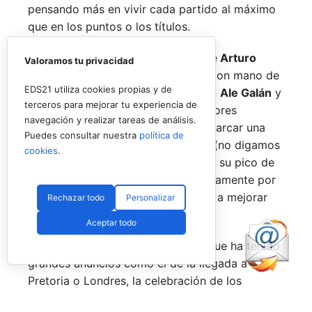
pensando más en vivir cada partido al máximo
que en los puntos o los títulos.
No por ello hemos de olvidarnos de
Arturo
Valoramos tu privacidad
Coello
y
Agustín Tapia,
que rigen con mano de
EDS21 utiliza cookies propias y de
hierro el circuito pero que tienen en
Ale Galán
y
terceros para mejorar tu experiencia de
en
Fede Chingotto
a dos competidores
navegación y realizar tareas de análisis.
sublimes. Dos parejas llamadas a marcar una
Puedes consultar nuestra
política de
época por lo difícil que es jugarles (no digamos
cookies
.
ya ganarles) y que cuando están en su pico de
forma, son una delicia y que, precisamente por
esa rivalidad que tienen, se obligan a mejorar
Rechazar todo
Personalizar
constantemente.
Aceptar todo
Una primera mitad de temporada que ha tenido
grandes anuncios como el de la llegada a
Pretoria o Londres, la celebración de los
Juegos Universitarios
o su presencia en los