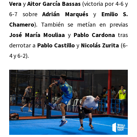
Vera
y
Aitor García Bassas
(victoria por 4-6 y
6-7 sobre
Adrián Marqués
y
Emilio S.
Chamero
). También se metían en previas
José María Mouliaa
y
Pablo Cardona
tras
derrotar a
Pablo Castillo
y
Nicolás Zurita
(6-
4 y 6-2).