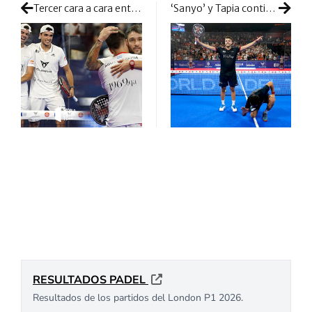
Tercer cara a cara entre los nº1 y ‘Sanyo’ y Tapia en una final: enorme pelea por el título en Valencia
‘Sanyo’ y Tapia continúan imbatibles ante Lebrón y Galán en las finales