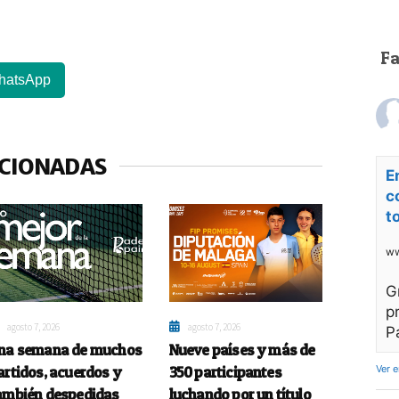
F
hatsApp
ACIONADAS
E
c
t
ww
G
p
agosto 7, 2026
agosto 7, 2026
P
na semana de muchos
Nueve países y más de
artidos, acuerdos y
350 participantes
Ver 
ambién despedidas
luchando por un título