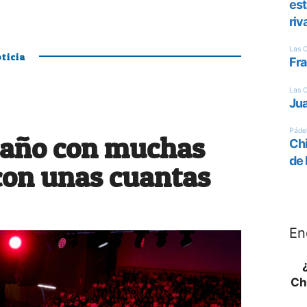
ticia
 año con muchas
con unas cuantas
En
Ch