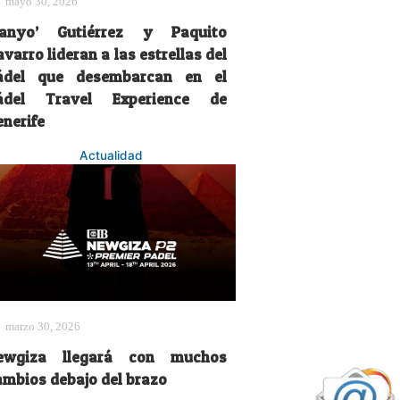
mayo 30, 2026
Sanyo’ Gutiérrez y Paquito
varro lideran a las estrellas del
ádel que desembarcan en el
ádel Travel Experience de
enerife
Actualidad
marzo 30, 2026
ewgiza llegará con muchos
ambios debajo del brazo