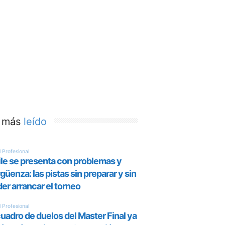
 más
leído