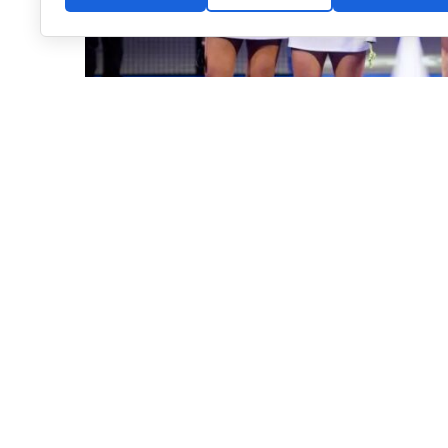
Semifinal del Gijón P2, primer duelo en contra entre Ari y Paula (
2026, una temporada con bastante
cambiante
Este año nos ha dejado, en lo que llevamos, unos cuan
momentos brillantes y otros que aunque repasaré, no 