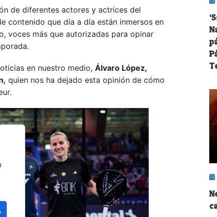
n de diferentes actores y actrices del
‘
de contenido que día a día están inmersos en
Na
llo, voces más que autorizadas para opinar
p
mporada.
P
T
oticias en nuestro medio,
Álvaro López,
n,
quien nos ha dejado esta opinión de cómo
eur.
u
N
c
o