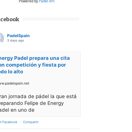
Powered by
Padel API
acebook
PadelSpain
3 days ago
nergy Padel prepara una cita
on competición y fiesta por
odo lo alto
w.padelspain.net
ran jornada de pádel la que está
reparando Felipe de Energy
adel en uno de
en Facebook
·
Compartir