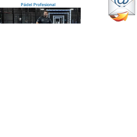
Pádel Profesional
mayo 25, 2026
ué hacer para mejorar tu remate
ás allá de entrenarlo: los
onsejos de Rodri Ovide
Pádel Amateur