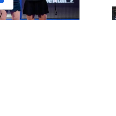
Q
Premier Padel)
m
c
s altibajos y un rumbo muy
tos titulares, no todos positivos, así como
han sido desde luego para ensalzar.