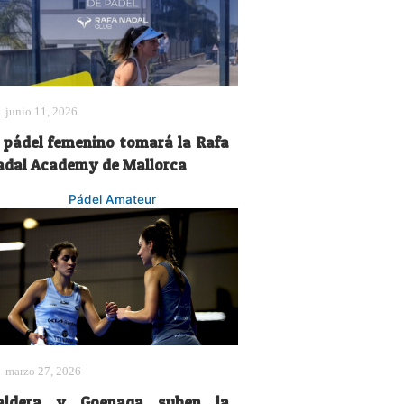
junio 11, 2026
l pádel femenino tomará la Rafa
adal Academy de Mallorca
Pádel Amateur
marzo 27, 2026
aldera y Goenaga suben la