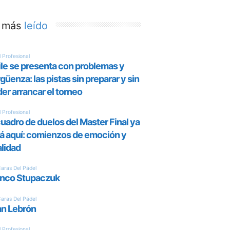
 más
leído