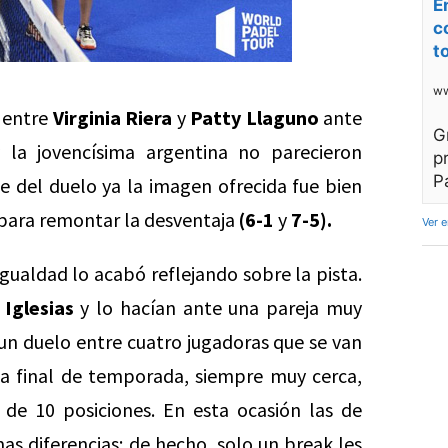
E
c
t
ww
e entre
Virginia Riera
y
Patty Llaguno
ante
G
la jovencísima argentina no parecieron
p
P
e del duelo ya la imagen ofrecida fue bien
para remontar la desventaja
(6-1
y
7-5).
Ver 
gualdad lo acabó reflejando sobre la pista.
 Iglesias
y lo hacían ante una pareja muy
un duelo entre cuatro jugadoras que se van
a final de temporada, siempre muy cerca,
e 10 posiciones. En esta ocasión las de
as diferencias; de hecho, solo un break les