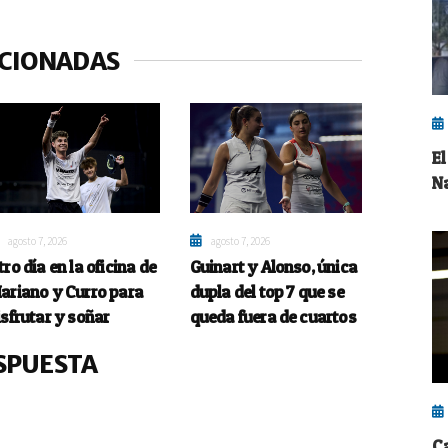
ACIONADAS
E
N
agosto 7, 2026
agosto 7, 2026
tro día en la oficina de
Guinart y Alonso, única
ariano y Curro para
dupla del top 7 que se
isfrutar y soñar
queda fuera de cuartos
SPUESTA
C