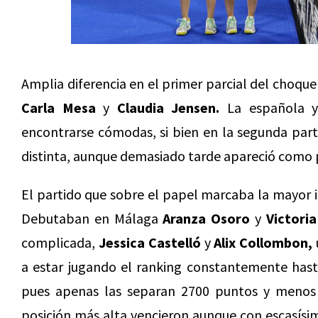
Amplia diferencia en el primer parcial del choqu
Carla Mesa
y
Claudia Jensen.
La española y 
encontrarse cómodas, si bien en la segunda part
distinta, aunque demasiado tarde apareció como 
El partido que sobre el papel marcaba la mayor i
Debutaban en Málaga
Aranza Osoro
y
Victoria
complicada,
Jessica Castelló
y
Alix Collombon,
a estar jugando el ranking constantemente hast
pues apenas las separan 2700 puntos y menos d
posición más alta vencieron aunque con escasísim