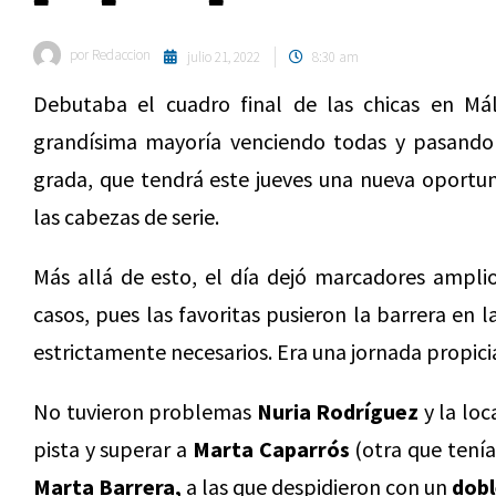
por
Redaccion
julio 21, 2022
8:30 am
Debutaba el cuadro final de las chicas en Mál
grandísima mayoría venciendo todas y pasando a
grada, que tendrá este jueves una nueva oportun
las cabezas de serie.
Más allá de esto, el día dejó marcadores amplio
casos, pues las favoritas pusieron la barrera en 
estrictamente necesarios. Era una jornada propicia
No tuvieron problemas
Nuria Rodríguez
y la loc
pista y superar a
Marta Caparrós
(otra que tenía 
Marta Barrera,
a las que despidieron con un
dobl