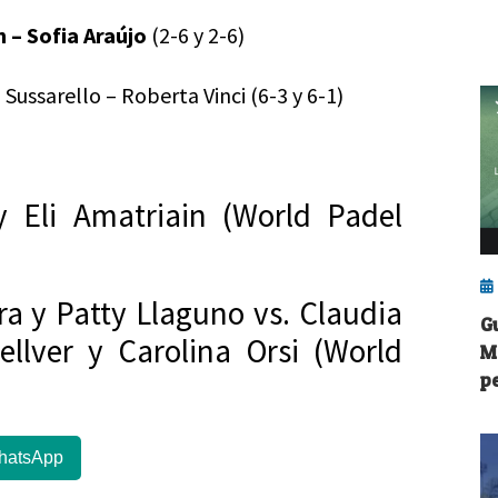
 – Sofia Araújo
(2-6 y 2-6)
a Sussarello – Roberta Vinci (6-3 y 6-1)
y Eli Amatriain (World Padel
era y Patty Llaguno vs. Claudia
G
llver y Carolina Orsi (World
M
p
hatsApp