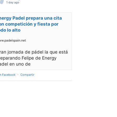
1 day ago
nergy Padel prepara una cita
on competición y fiesta por
odo lo alto
w.padelspain.net
ran jornada de pádel la que está
reparando Felipe de Energy
adel en uno de
en Facebook
·
Compartir