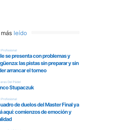
 más
leído