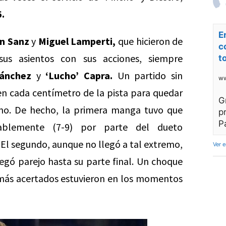
6.
E
n Sanz
y
Miguel Lamperti,
que hicieron de
c
sus asientos con sus acciones, siempre
t
ánchez
y
‘Lucho’ Capra.
Un partido sin
ww
en cada centímetro de la pista para quedar
G
ino. De hecho, la primera manga tuvo que
p
P
sablemente (7-9) por parte del dueto
El segundo, aunque no llegó a tal extremo,
Ver 
egó parejo hasta su parte final. Un choque
e más acertados estuvieron en los momentos