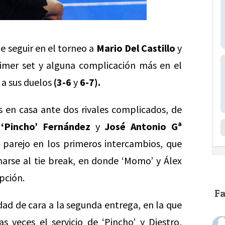
de seguir en el torneo a
Mario Del Castillo
y
imer set y alguna complicación más en el
 a sus duelos
(3-6
y
6-7).
s en casa ante dos rivales complicados, de
 ‘Pincho’ Fernández
y
José Antonio Gª
arejo en los primeros intercambios, que
harse al tie break, en donde ‘Momo’ y Álex
opción.
F
dad de cara a la segunda entrega, en la que
s veces el servicio de ‘Pincho’ y Diestro,