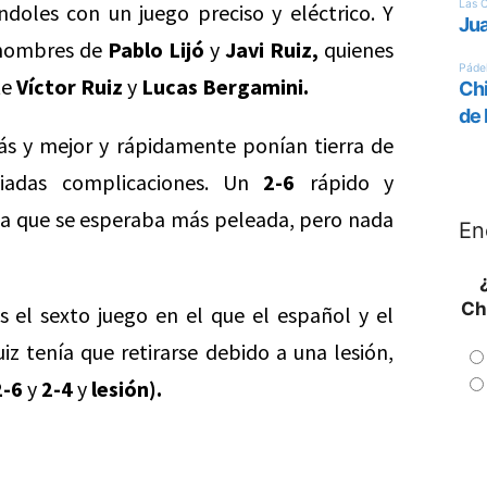
doles con un juego preciso y eléctrico. Y
s nombres de
Pablo Lijó
y
Javi Ruiz,
quienes
te
Víctor Ruiz
y
Lucas Bergamini.
ás y mejor y rápidamente ponían tierra de
siadas complicaciones. Un
2-6
rápido y
 que se esperaba más peleada, pero nada
En
Ch
as el sexto juego en el que el español y el
iz tenía que retirarse debido a una lesión,
2-6
y
2-4
y
lesión).